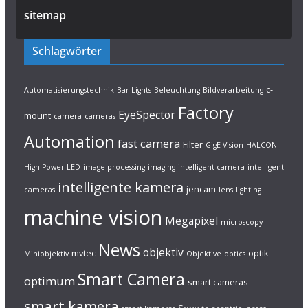
sitemap
Schlagwörter
c-
Automatisierungstechnik
Bar Lights
Beleuchtung
Bildverarbeitung
Factory
EyeSpector
mount
camera
cameras
Automation
fast camera
Filter
GigE Vision
HALCON
High Power LED
image processing
imaging
intelligent camera
intelligent
intelligente kamera
jencam
cameras
lens
lighting
machine vision
Megapixel
microscopy
News
objektiv
mvtec
optik
Miniobjektiv
Objektive
optics
Smart Camera
optimum
smart cameras
smart kamera