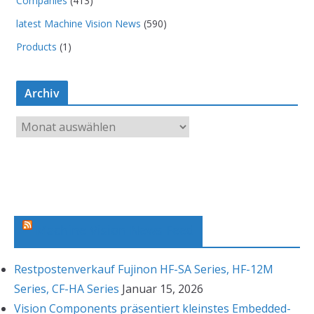
Companies
(413)
latest Machine Vision News
(590)
Products
(1)
Archiv
A
r
c
h
i
v
Machine Vision News Feed
Restpostenverkauf Fujinon HF-SA Series, HF-12M
Series, CF-HA Series
Januar 15, 2026
Vision Components präsentiert kleinstes Embedded-