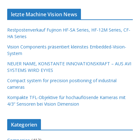
INNOVATIONSKRAFT – AUS AVI
SYSTEMS WIRD EYYES
Compact system for precision
letzte Machine Vision News
positioning of industrial cameras
Restpostenverkauf Fujinon HF-SA Series, HF-12M Series, CF-
HA Series
Vision Components präsentiert kleinstes Embedded-Vision-
System
NEUER NAME, KONSTANTE INNOVATIONSKRAFT – AUS AVI
SYSTEMS WIRD EYYES
Compact system for precision positioning of industrial
cameras
Kompakte TFL-Objektive für hochauflösende Kameras mit
4/3“ Sensoren bei Vision Dimension
Kategorien