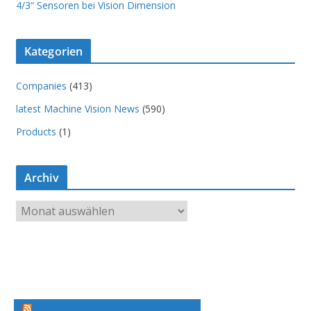
4/3“ Sensoren bei Vision Dimension
Kategorien
Companies
(413)
latest Machine Vision News
(590)
Products
(1)
Archiv
A
r
c
h
i
v