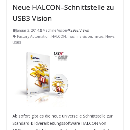
INNOVATIONSKRAFT – AUS AVI
Neue HALCON–Schnittstelle zu
SYSTEMS WIRD EYYES
Compact system for precision
USB3 Vision
positioning of industrial cameras
Januar 3, 2014
Machine Vision
2982 Views
Factory Automation
,
HALCON
,
machine vision
,
mvtec
,
News
,
USB3
Ab sofort gibt es die neue universelle Schnittstelle zur
Standard-Bildverarbeitungssoftware HALCON von