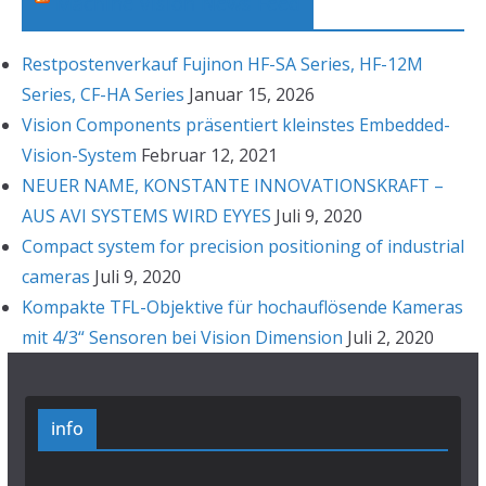
Machine Vision News Feed
Restpostenverkauf Fujinon HF-SA Series, HF-12M
Series, CF-HA Series
Januar 15, 2026
Vision Components präsentiert kleinstes Embedded-
Vision-System
Februar 12, 2021
NEUER NAME, KONSTANTE INNOVATIONSKRAFT –
AUS AVI SYSTEMS WIRD EYYES
Juli 9, 2020
Compact system for precision positioning of industrial
cameras
Juli 9, 2020
Kompakte TFL-Objektive für hochauflösende Kameras
mit 4/3“ Sensoren bei Vision Dimension
Juli 2, 2020
info