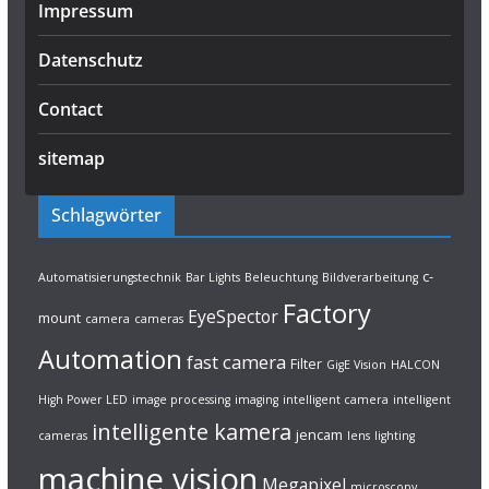
Impressum
Datenschutz
Contact
sitemap
Schlagwörter
c-
Automatisierungstechnik
Bar Lights
Beleuchtung
Bildverarbeitung
Factory
EyeSpector
mount
camera
cameras
Automation
fast camera
Filter
GigE Vision
HALCON
High Power LED
image processing
imaging
intelligent camera
intelligent
intelligente kamera
jencam
cameras
lens
lighting
machine vision
Megapixel
microscopy