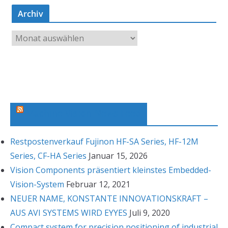
Archiv
A
r
c
h
i
v
Machine Vision News Feed
Restpostenverkauf Fujinon HF-SA Series, HF-12M
Series, CF-HA Series
Januar 15, 2026
Vision Components präsentiert kleinstes Embedded-
Vision-System
Februar 12, 2021
NEUER NAME, KONSTANTE INNOVATIONSKRAFT –
AUS AVI SYSTEMS WIRD EYYES
Juli 9, 2020
Compact system for precision positioning of industrial