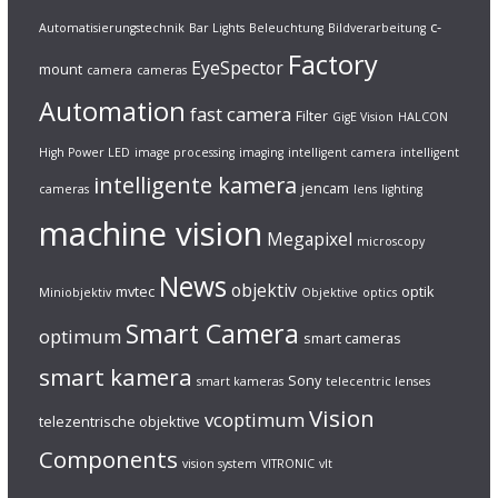
c-
Automatisierungstechnik
Bar Lights
Beleuchtung
Bildverarbeitung
Factory
EyeSpector
mount
camera
cameras
Automation
fast camera
Filter
GigE Vision
HALCON
High Power LED
image processing
imaging
intelligent camera
intelligent
intelligente kamera
jencam
cameras
lens
lighting
machine vision
Megapixel
microscopy
News
objektiv
mvtec
optik
Miniobjektiv
Objektive
optics
Smart Camera
optimum
smart cameras
smart kamera
Sony
smart kameras
telecentric lenses
Vision
vcoptimum
telezentrische objektive
Components
vision system
VITRONIC
vlt