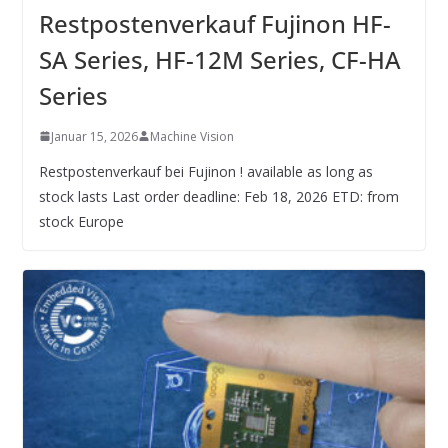
INNOVATIONSKRAFT – AUS AVI
Restpostenverkauf Fujinon HF-
SYSTEMS WIRD EYYES
Compact system for precision
SA Series, HF-12M Series, CF-HA
positioning of industrial cameras
Series
Januar 15, 2026
Machine Vision
Restpostenverkauf bei Fujinon ! available as long as
stock lasts Last order deadline: Feb 18, 2026 ETD: from
stock Europe