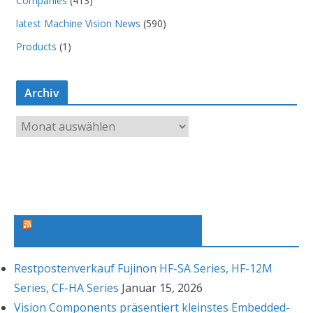
Companies
(413)
latest Machine Vision News
(590)
Products
(1)
Archiv
A
r
c
h
i
v
Machine Vision News Feed
Restpostenverkauf Fujinon HF-SA Series, HF-12M
Series, CF-HA Series
Januar 15, 2026
Vision Components präsentiert kleinstes Embedded-