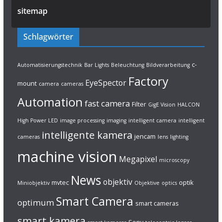
sitemap
Schlagwörter
c-
Automatisierungstechnik
Bar Lights
Beleuchtung
Bildverarbeitung
Factory
EyeSpector
mount
camera
cameras
Automation
fast camera
Filter
GigE Vision
HALCON
High Power LED
image processing
imaging
intelligent camera
intelligent
intelligente kamera
jencam
cameras
lens
lighting
machine vision
Megapixel
microscopy
News
objektiv
mvtec
optik
Miniobjektiv
Objektive
optics
Smart Camera
optimum
smart cameras
smart kamera