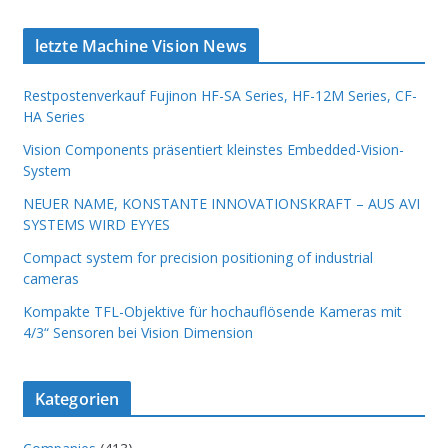
INNOVATIONSKRAFT – AUS AVI
SYSTEMS WIRD EYYES
Compact system for precision
letzte Machine Vision News
positioning of industrial cameras
Restpostenverkauf Fujinon HF-SA Series, HF-12M Series, CF-
HA Series
Vision Components präsentiert kleinstes Embedded-Vision-
System
NEUER NAME, KONSTANTE INNOVATIONSKRAFT – AUS AVI
SYSTEMS WIRD EYYES
Compact system for precision positioning of industrial
cameras
Kompakte TFL-Objektive für hochauflösende Kameras mit
4/3“ Sensoren bei Vision Dimension
Kategorien