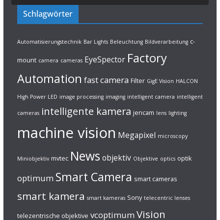
Schlagwörter
c-
Automatisierungstechnik
Bar Lights
Beleuchtung
Bildverarbeitung
Factory
EyeSpector
mount
camera
cameras
Automation
fast camera
Filter
GigE Vision
HALCON
High Power LED
image processing
imaging
intelligent camera
intelligent
intelligente kamera
jencam
cameras
lens
lighting
machine vision
Megapixel
microscopy
News
objektiv
mvtec
optik
Miniobjektiv
Objektive
optics
Smart Camera
optimum
smart cameras
smart kamera
Sony
smart kameras
telecentric lenses
Vision
vcoptimum
telezentrische objektive