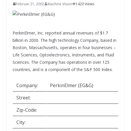
INNOVATIONSKRAFT – AUS AVI
Februar 21, 2002
Machine Vision
1420 Views
SYSTEMS WIRD EYYES
Compact system for precision
positioning of industrial cameras
PerkinElmer, Inc. reported annual revenues of $1.7
billion in 2000. The high technology Company, based in
Boston, Massachusetts, operates in four businesses –
Life Sciences, Optoelectronics, Instruments, and Fluid
Sciences. The Company has operations in over 125
countries, and is a component of the S&P 500 Index.
Company:
PerkinElmer (EG&G)
Street:
Zip-Code:
City: