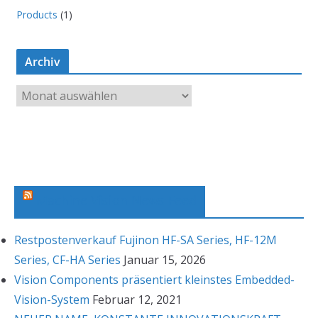
Products
(1)
Archiv
A
r
c
h
i
v
Machine Vision News Feed
Restpostenverkauf Fujinon HF-SA Series, HF-12M
Series, CF-HA Series
Januar 15, 2026
Vision Components präsentiert kleinstes Embedded-
Vision-System
Februar 12, 2021