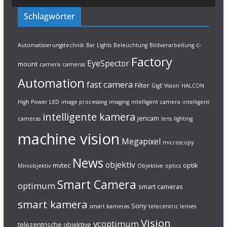
Schlagwörter
c-
Automatisierungstechnik
Bar Lights
Beleuchtung
Bildverarbeitung
Factory
EyeSpector
mount
camera
cameras
Automation
fast camera
Filter
GigE Vision
HALCON
High Power LED
image processing
imaging
intelligent camera
intelligent
intelligente kamera
jencam
cameras
lens
lighting
machine vision
Megapixel
microscopy
News
objektiv
mvtec
optik
Miniobjektiv
Objektive
optics
Smart Camera
optimum
smart cameras
smart kamera
Sony
smart kameras
telecentric lenses
Vision
vcoptimum
telezentrische objektive