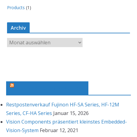
Products
(1)
Archiv
A
r
c
h
i
v
Machine Vision News Feed
Restpostenverkauf Fujinon HF-SA Series, HF-12M
Series, CF-HA Series
Januar 15, 2026
Vision Components präsentiert kleinstes Embedded-
Vision-System
Februar 12, 2021