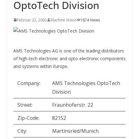
INNOVATIONSKRAFT – AUS AVI
OptoTech Division
SYSTEMS WIRD EYYES
Compact system for precision
positioning of industrial cameras
Februar 22, 2002
Machine Vision
1874 Views
AMS Technologies AG is one of the leading distributors
of high-tech electronic and opto-electronic components
and systems within Europe.
Company:
AMS Technologies OptoTech
Division
Street:
Fraunhoferstr. 22
Zip-Code:
82152
City:
Martinsried/Munich