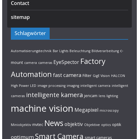
Contact
sitemap
Schlagwörter
c-
Automatisierungstechnik
Bar Lights
Beleuchtung
Bildverarbeitung
Factory
EyeSpector
mount
camera
cameras
Automation
fast camera
Filter
GigE Vision
HALCON
High Power LED
image processing
imaging
intelligent camera
intelligent
intelligente kamera
jencam
cameras
lens
lighting
machine vision
Megapixel
microscopy
News
objektiv
mvtec
optik
Miniobjektiv
Objektive
optics
Smart Camera
optimum
smart cameras