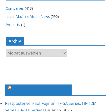
Companies
(413)
latest Machine Vision News
(590)
Products
(1)
Archiv
A
r
c
h
i
v
Machine Vision News Feed
Restpostenverkauf Fujinon HF-SA Series, HF-12M
Series, CF-HA Series
Januar 15, 2026