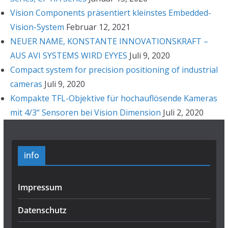
Vision Components präsentiert kleinstes Embedded-
Vision-System
Februar 12, 2021
NEUER NAME, KONSTANTE INNOVATIONSKRAFT –
AUS AVI SYSTEMS WIRD EYYES
Juli 9, 2020
Compact system for precision positioning of industrial
cameras
Juli 9, 2020
Kompakte TFL-Objektive für hochauflösende Kameras
mit 4/3“ Sensoren bei Vision Dimension
Juli 2, 2020
info
Impressum
Datenschutz