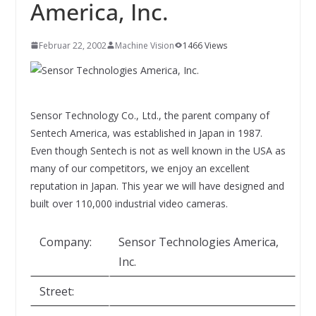
INNOVATIONSKRAFT – AUS AVI
America, Inc.
SYSTEMS WIRD EYYES
Compact system for precision
positioning of industrial cameras
Februar 22, 2002
Machine Vision
1466 Views
Sensor Technology Co., Ltd., the parent company of
Sentech America, was established in Japan in 1987.
Even though Sentech is not as well known in the USA as
many of our competitors, we enjoy an excellent
reputation in Japan. This year we will have designed and
built over 110,000 industrial video cameras.
Company:
Sensor Technologies America,
Inc.
Street: