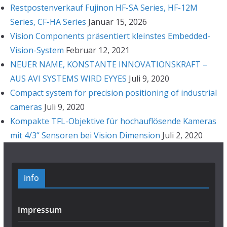
Restpostenverkauf Fujinon HF-SA Series, HF-12M
Series, CF-HA Series
Januar 15, 2026
Vision Components präsentiert kleinstes Embedded-
Vision-System
Februar 12, 2021
NEUER NAME, KONSTANTE INNOVATIONSKRAFT –
AUS AVI SYSTEMS WIRD EYYES
Juli 9, 2020
Compact system for precision positioning of industrial
cameras
Juli 9, 2020
Kompakte TFL-Objektive für hochauflösende Kameras
mit 4/3“ Sensoren bei Vision Dimension
Juli 2, 2020
info
Impressum