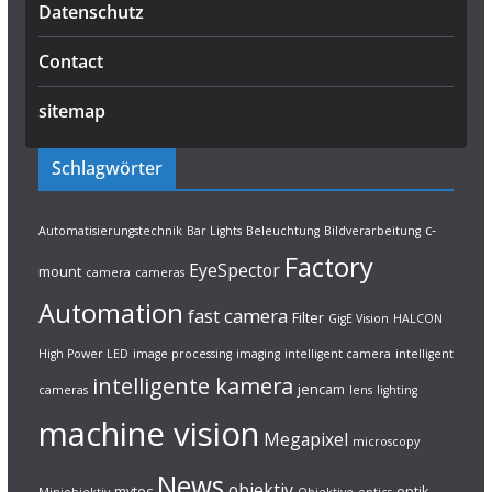
Datenschutz
Contact
sitemap
Schlagwörter
c-
Automatisierungstechnik
Bar Lights
Beleuchtung
Bildverarbeitung
Factory
EyeSpector
mount
camera
cameras
Automation
fast camera
Filter
GigE Vision
HALCON
High Power LED
image processing
imaging
intelligent camera
intelligent
intelligente kamera
jencam
cameras
lens
lighting
machine vision
Megapixel
microscopy
News
objektiv
mvtec
optik