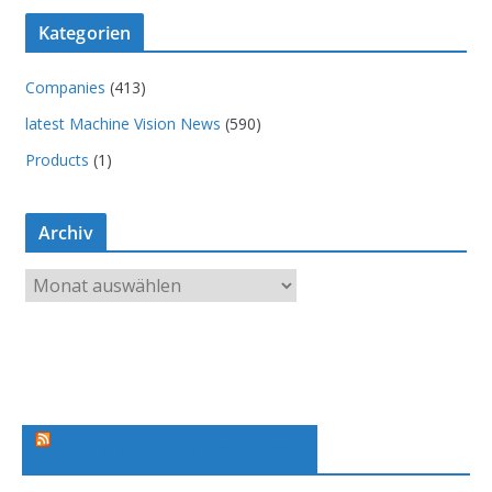
Kategorien
Companies
(413)
latest Machine Vision News
(590)
Products
(1)
Archiv
A
r
c
h
i
v
Machine Vision News Feed