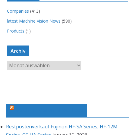
Companies
(413)
latest Machine Vision News
(590)
Products
(1)
Archiv
A
r
c
h
i
v
Machine Vision News Feed
Restpostenverkauf Fujinon HF-SA Series, HF-12M