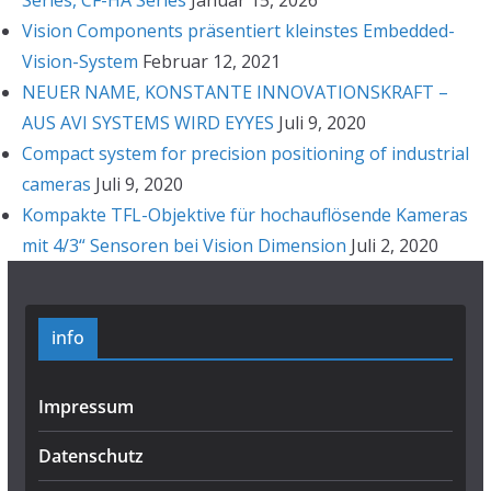
Series, CF-HA Series
Januar 15, 2026
Vision Components präsentiert kleinstes Embedded-
Vision-System
Februar 12, 2021
NEUER NAME, KONSTANTE INNOVATIONSKRAFT –
AUS AVI SYSTEMS WIRD EYYES
Juli 9, 2020
Compact system for precision positioning of industrial
cameras
Juli 9, 2020
Kompakte TFL-Objektive für hochauflösende Kameras
mit 4/3“ Sensoren bei Vision Dimension
Juli 2, 2020
info
Impressum
Datenschutz