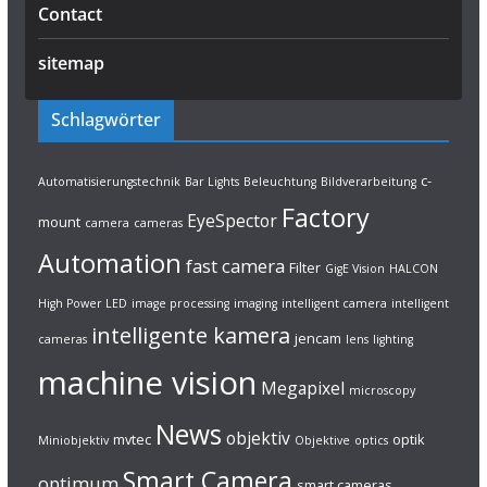
Contact
sitemap
Schlagwörter
c-
Automatisierungstechnik
Bar Lights
Beleuchtung
Bildverarbeitung
Factory
EyeSpector
mount
camera
cameras
Automation
fast camera
Filter
GigE Vision
HALCON
High Power LED
image processing
imaging
intelligent camera
intelligent
intelligente kamera
jencam
cameras
lens
lighting
machine vision
Megapixel
microscopy
News
objektiv
mvtec
optik
Miniobjektiv
Objektive
optics
Smart Camera
optimum
smart cameras