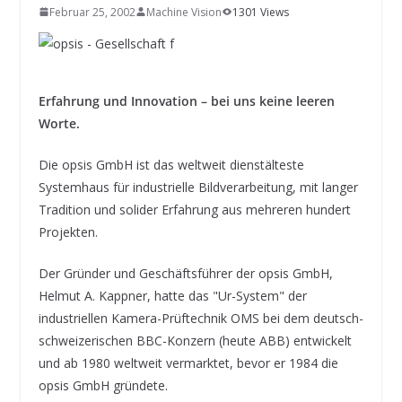
INNOVATIONSKRAFT – AUS AVI
Februar 25, 2002
Machine Vision
1301 Views
SYSTEMS WIRD EYYES
Compact system for precision
positioning of industrial cameras
Erfahrung und Innovation – bei uns keine leeren
Worte.
Die opsis GmbH ist das weltweit dienstälteste
Systemhaus für industrielle Bildverarbeitung, mit langer
Tradition und solider Erfahrung aus mehreren hundert
Projekten.
Der Gründer und Geschäftsführer der opsis GmbH,
Helmut A. Kappner, hatte das "Ur-System" der
industriellen Kamera-Prüftechnik OMS bei dem deutsch-
schweizerischen BBC-Konzern (heute ABB) entwickelt
und ab 1980 weltweit vermarktet, bevor er 1984 die
opsis GmbH gründete.