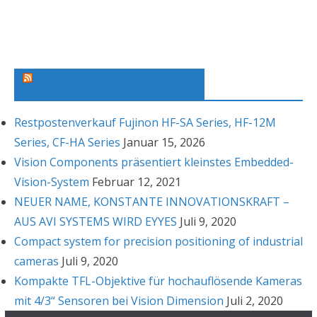
c
h
i
v
Machine Vision News Feed
Restpostenverkauf Fujinon HF-SA Series, HF-12M
Series, CF-HA Series
Januar 15, 2026
Vision Components präsentiert kleinstes Embedded-
Vision-System
Februar 12, 2021
NEUER NAME, KONSTANTE INNOVATIONSKRAFT –
AUS AVI SYSTEMS WIRD EYYES
Juli 9, 2020
Compact system for precision positioning of industrial
cameras
Juli 9, 2020
Kompakte TFL-Objektive für hochauflösende Kameras
mit 4/3“ Sensoren bei Vision Dimension
Juli 2, 2020