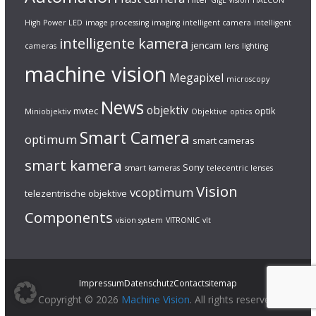
GigE Vision
HALCON
High Power LED
image processing
imaging
intelligent camera
intelligent
intelligente kamera
jencam
cameras
lens
lighting
machine vision
Megapixel
microscopy
News
objektiv
mvtec
optik
Miniobjektiv
Objektive
optics
Smart Camera
optimum
smart cameras
smart kamera
Sony
smart kameras
telecentric lenses
Vision
vcoptimum
telezentrische objektive
Components
vision system
VITRONIC
vlt
Impressum
Datenschutz
Contact
sitemap
Copyright © 2026
Machine Vision
. All rights reserved.