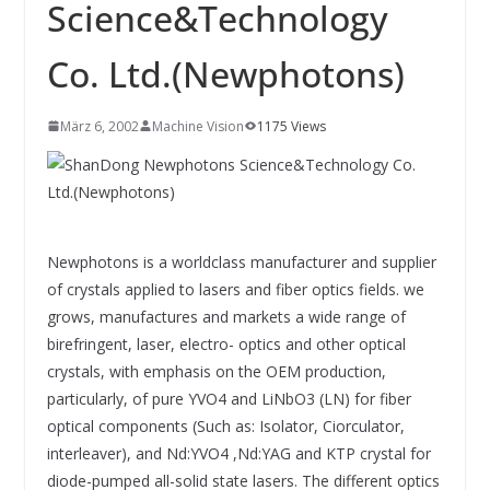
INNOVATIONSKRAFT – AUS AVI
Science&Technology
SYSTEMS WIRD EYYES
Compact system for precision
Co. Ltd.(Newphotons)
positioning of industrial cameras
März 6, 2002
Machine Vision
1175 Views
Newphotons is a worldclass manufacturer and supplier
of crystals applied to lasers and fiber optics fields. we
grows, manufactures and markets a wide range of
birefringent, laser, electro- optics and other optical
crystals, with emphasis on the OEM production,
particularly, of pure YVO4 and LiNbO3 (LN) for fiber
optical components (Such as: Isolator, Ciorculator,
interleaver), and Nd:YVO4 ,Nd:YAG and KTP crystal for
diode-pumped all-solid state lasers. The different optics