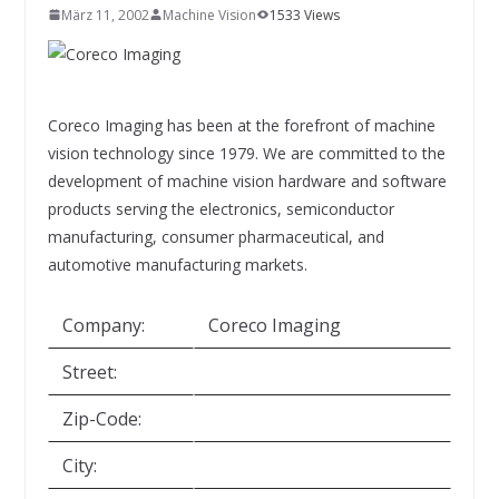
INNOVATIONSKRAFT – AUS AVI
März 11, 2002
Machine Vision
1533 Views
SYSTEMS WIRD EYYES
Compact system for precision
positioning of industrial cameras
Coreco Imaging has been at the forefront of machine
vision technology since 1979. We are committed to the
development of machine vision hardware and software
products serving the electronics, semiconductor
manufacturing, consumer pharmaceutical, and
automotive manufacturing markets.
Company:
Coreco Imaging
Street:
Zip-Code:
City: