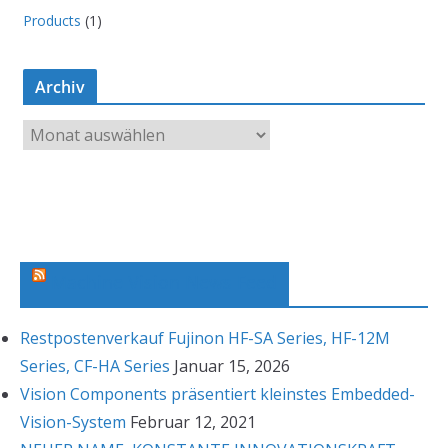
Products
(1)
Archiv
A
r
c
h
i
v
Machine Vision News Feed
Restpostenverkauf Fujinon HF-SA Series, HF-12M
Series, CF-HA Series
Januar 15, 2026
Vision Components präsentiert kleinstes Embedded-
Vision-System
Februar 12, 2021