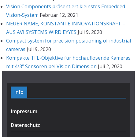
Vision Components präsentiert kleinstes Embedded-
Vision-System
Februar 12, 2021
NEUER NAME, KONSTANTE INNOVATIONSKRAFT –
AUS AVI SYSTEMS WIRD EYYES
Juli 9, 2020
Compact system for precision positioning of industrial
cameras
Juli 9, 2020
Kompakte TFL-Objektive für hochauflösende Kameras
mit 4/3“ Sensoren bei Vision Dimension
Juli 2, 2020
info
Impressum
Datenschutz