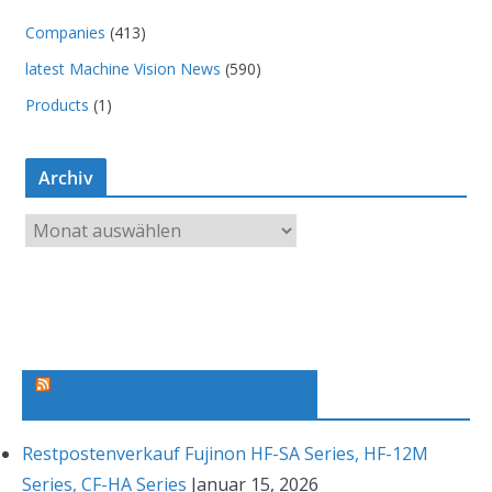
Companies
(413)
latest Machine Vision News
(590)
Products
(1)
Archiv
A
r
c
h
i
v
Machine Vision News Feed
Restpostenverkauf Fujinon HF-SA Series, HF-12M
Series, CF-HA Series
Januar 15, 2026