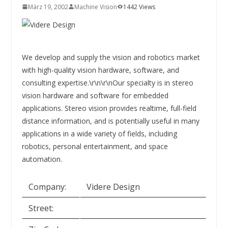
INNOVATIONSKRAFT – AUS AVI
März 19, 2002
Machine Vision
1442 Views
SYSTEMS WIRD EYYES
Compact system for precision
positioning of industrial cameras
We develop and supply the vision and robotics market
with high-quality vision hardware, software, and
consulting expertise.\r\n\r\nOur specialty is in stereo
vision hardware and software for embedded
applications. Stereo vision provides realtime, full-field
distance information, and is potentially useful in many
applications in a wide variety of fields, including
robotics, personal entertainment, and space
automation.
Company:
Videre Design
Street: