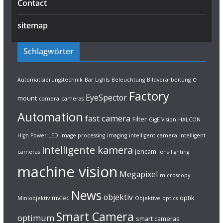
Contact
sitemap
Schlagwörter
c-
Automatisierungstechnik
Bar Lights
Beleuchtung
Bildverarbeitung
Factory
EyeSpector
mount
camera
cameras
Automation
fast camera
Filter
GigE Vision
HALCON
High Power LED
image processing
imaging
intelligent camera
intelligent
intelligente kamera
jencam
cameras
lens
lighting
machine vision
Megapixel
microscopy
News
objektiv
mvtec
optik
Miniobjektiv
Objektive
optics
Smart Camera
optimum
smart cameras