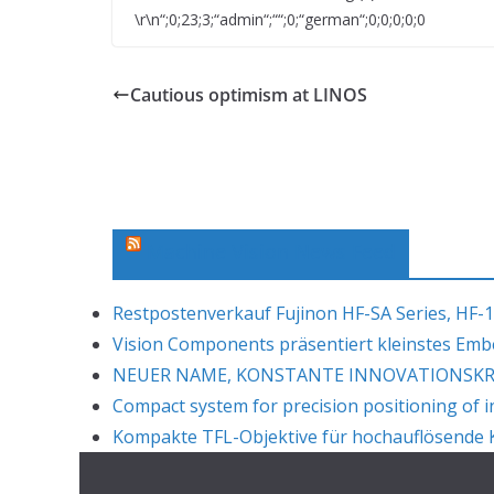
\r\n“;0;23;3;“admin“;““;0;“german“;0;0;0;0;0
Cautious optimism at LINOS
Machine Vision News Feed
Restpostenverkauf Fujinon HF-SA Series, HF-1
Vision Components präsentiert kleinstes Em
NEUER NAME, KONSTANTE INNOVATIONSKRAF
Compact system for precision positioning of i
Kompakte TFL-Objektive für hochauflösende K