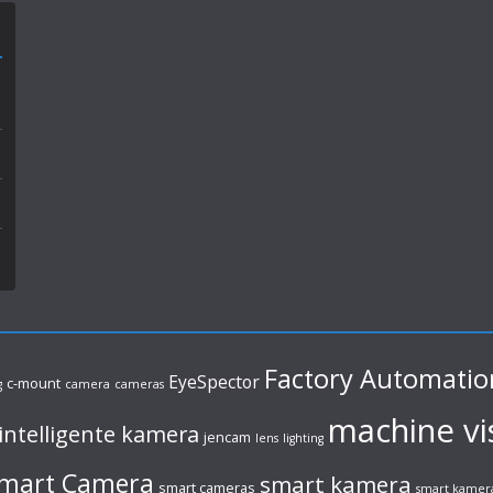
Factory Automatio
EyeSpector
c-mount
g
camera
cameras
machine vi
intelligente kamera
jencam
lens
lighting
mart Camera
smart kamera
smart cameras
smart kamer