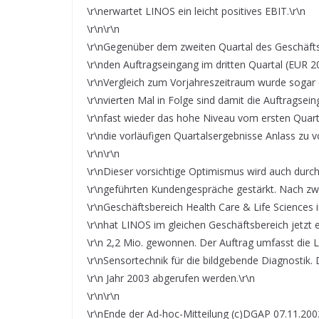
\r\nerwartet LINOS ein leicht positives EBIT.\r\n
\r\n\r\n
\r\nGegenüber dem zweiten Quartal des Geschäfts
\r\nden Auftragseingang im dritten Quartal (EUR 2
\r\nVergleich zum Vorjahreszeitraum wurde sogar e
\r\nvierten Mal in Folge sind damit die Auftragse
\r\nfast wieder das hohe Niveau vom ersten Quart
\r\ndie vorläufigen Quartalsergebnisse Anlass zu 
\r\n\r\n
\r\nDieser vorsichtige Optimismus wird auch durch
\r\ngeführten Kundengespräche gestärkt. Nach zw
\r\nGeschäftsbereich Health Care & Life Sciences
\r\nhat LINOS im gleichen Geschäftsbereich jetzt 
\r\n 2,2 Mio. gewonnen. Der Auftrag umfasst die 
\r\nSensortechnik für die bildgebende Diagnostik.
\r\n Jahr 2003 abgerufen werden.\r\n
\r\n\r\n
\r\nEnde der Ad-hoc-Mitteilung (c)DGAP 07.11.200