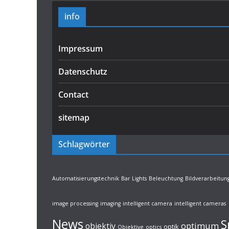
info
Impressum
Datenschutz
Contact
sitemap
Schlagwörter
Automatisierungstechnik
Bar Lights
Beleuchtung
Bildverarbeitun
image processing
imaging
intelligent camera
intelligent cameras
News
S
optimum
objektiv
optik
Objektive
optics