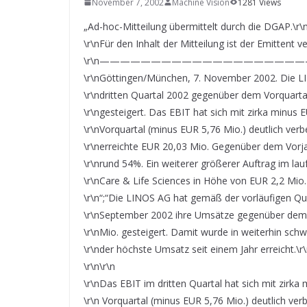
November 7, 2002
SYSTEMS WIRD EYYES
Machine Vision
1281 Views
Compact system for precision
„Ad-hoc-Mitteilung übermittelt durch die DGAP.\r\
positioning of industrial cameras
\r\nFür den Inhalt der Mitteilung ist der Emittent ve
\r\n—————————————————————
\r\nGöttingen/München, 7. November 2002. Die LI
\r\ndritten Quartal 2002 gegenüber dem Vorquarta
\r\ngesteigert. Das EBIT hat sich mit zirka minus
\r\nVorquartal (minus EUR 5,76 Mio.) deutlich verb
\r\nerreichte EUR 20,03 Mio. Gegenüber dem Vorjah
\r\nrund 54%. Ein weiterer größerer Auftrag im la
\r\nCare & Life Sciences in Höhe von EUR 2,2 Mio.
\r\n“;“Die LINOS AG hat gemäß der vorläufigen Qua
\r\nSeptember 2002 ihre Umsätze gegenüber dem 
\r\nMio. gesteigert. Damit wurde in weiterhin schw
\r\nder höchste Umsatz seit einem Jahr erreicht.\r
\r\n\r\n
\r\nDas EBIT im dritten Quartal hat sich mit zirk
\r\n Vorquartal (minus EUR 5,76 Mio.) deutlich verb