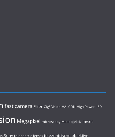
n
fast camera
Filter
GigE Vision
HALCON
High Power LED
sion
Megapixel
mvtec
microscopy
Miniobjektiv
Sony
telezentrische objektive
as
telecentric lenses