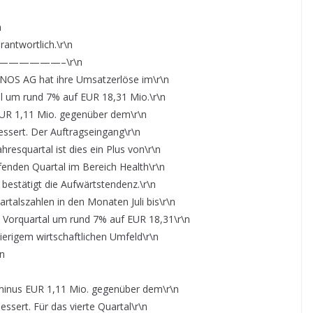
n
rantwortlich.\r\n
—————–\r\n
NOS AG hat ihre Umsatzerlöse im\r\n
l um rund 7% auf EUR 18,31 Mio.\r\n
 EUR 1,11 Mio. gegenüber dem\r\n
essert. Der Auftragseingang\r\n
resquartal ist dies ein Plus von\r\n
ufenden Quartal im Bereich Health\r\n
 bestätigt die Aufwärtstendenz.\r\n
rtalszahlen in den Monaten Juli bis\r\n
Vorquartal um rund 7% auf EUR 18,31\r\n
ierigem wirtschaftlichen Umfeld\r\n
\n
a minus EUR 1,11 Mio. gegenüber dem\r\n
essert. Für das vierte Quartal\r\n