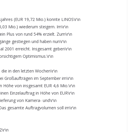
jahres (EUR 19,72 Mio.) konnte LINOS\r\n
0,03 Mio.) wiederum steigern. Im\r\n
in Plus von rund 54% erzielt. Zum\r\n
ingänge gestiegen und haben nun\r\n
al 2001 erreicht. Insgesamt geben\r\n
vorsichtigem Optimismus.\r\n
 die in den letzten Wochen\r\n
ei Großaufträgen im September im\r\n
 in Höhe von insgesamt EUR 4,6 Mio.\r\n
einen Einzelauftrag in Höhe von EUR\r\n
Lieferung von Kamera- und\r\n
 Das gesamte Auftragvolumen soll im\r\n
2\r\n