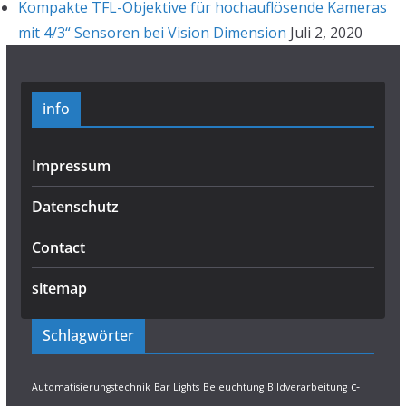
Kompakte TFL-Objektive für hochauflösende Kameras
mit 4/3“ Sensoren bei Vision Dimension
Juli 2, 2020
info
Impressum
Datenschutz
Contact
sitemap
Schlagwörter
c-
Automatisierungstechnik
Bar Lights
Beleuchtung
Bildverarbeitung