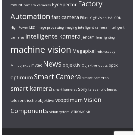
Factory
EyeSpector
mount
camera
cameras
Automation
fast camera
Filter
GigE Vision
HALCON
High Power LED
image processing
imaging
intelligent camera
intelligent
intelligente kamera
jencam
cameras
lens
lighting
machine vision
Megapixel
microscopy
News
objektiv
mvtec
optik
Miniobjektiv
Objektive
optics
Smart Camera
optimum
smart cameras
smart kamera
Sony
smart kameras
telecentric lenses
Vision
vcoptimum
telezentrische objektive
Components
vision system
VITRONIC
vlt