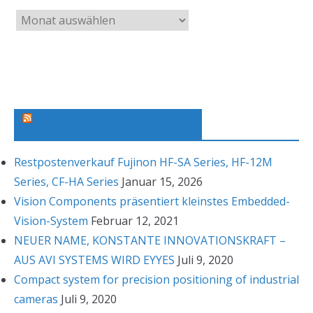
A
r
c
h
i
v
Machine Vision News Feed
Restpostenverkauf Fujinon HF-SA Series, HF-12M
Series, CF-HA Series
Januar 15, 2026
Vision Components präsentiert kleinstes Embedded-
Vision-System
Februar 12, 2021
NEUER NAME, KONSTANTE INNOVATIONSKRAFT –
AUS AVI SYSTEMS WIRD EYYES
Juli 9, 2020
Compact system for precision positioning of industrial
cameras
Juli 9, 2020