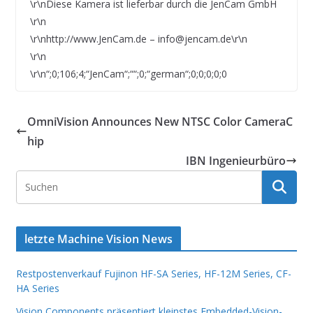
\r\nDiese Kamera ist lieferbar durch die JenCam GmbH
\r\n
\r\nhttp://www.JenCam.de – info@jencam.de\r\n
\r\n
\r\n“;0;106;4;“JenCam“;““;0;“german“;0;0;0;0;0
OmniVision Announces New NTSC Color CameraC
hip
IBN Ingenieurbüro
letzte Machine Vision News
Restpostenverkauf Fujinon HF-SA Series, HF-12M Series, CF-
HA Series
Vision Components präsentiert kleinstes Embedded-Vision-