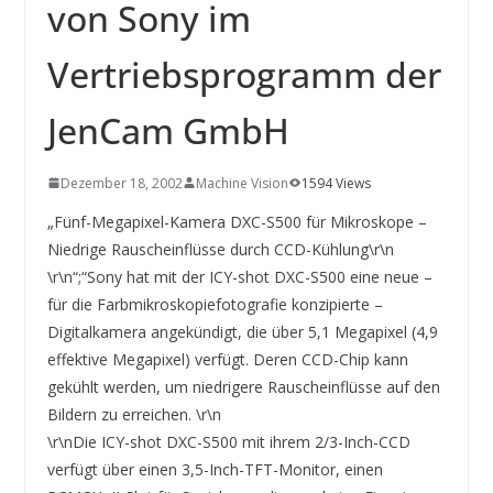
INNOVATIONSKRAFT – AUS AVI
von Sony im
SYSTEMS WIRD EYYES
Compact system for precision
Vertriebsprogramm der
positioning of industrial cameras
JenCam GmbH
Dezember 18, 2002
Machine Vision
1594 Views
„Fünf-Megapixel-Kamera DXC-S500 für Mikroskope –
Niedrige Rauscheinflüsse durch CCD-Kühlung\r\n
\r\n“;“Sony hat mit der ICY-shot DXC-S500 eine neue –
für die Farbmikroskopiefotografie konzipierte –
Digitalkamera angekündigt, die über 5,1 Megapixel (4,9
effektive Megapixel) verfügt. Deren CCD-Chip kann
gekühlt werden, um niedrigere Rauscheinflüsse auf den
Bildern zu erreichen. \r\n
\r\nDie ICY-shot DXC-S500 mit ihrem 2/3-Inch-CCD
verfügt über einen 3,5-Inch-TFT-Monitor, einen