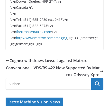
\r\nDorval, Québec H9P 2T4\r\n
\r\nCanada \r\n
\r\n
\r\nTel.: (514) 685-7230 ext. 2418\r\n
\r\nFax: (514) 822-6273\r\n
\r\n
fbertran@matrox.com
\r\n
\r\n
http://www.matrox.com/imaging
„;0;133;3;“matrox“;““
;0;“german“;0;0;0;0;0
Cognex withdraws lawsuit against Matrox
Conventional LVDS/RS-422 Now Supported By Mat
rox Odyssey Xpro
letzte Machine Vision News