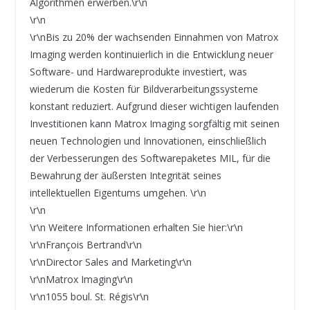
Algorithmen erwerben.\r\n
\r\n
\r\nBis zu 20% der wachsenden Einnahmen von Matrox
Imaging werden kontinuierlich in die Entwicklung neuer
Software- und Hardwareprodukte investiert, was
wiederum die Kosten für Bildverarbeitungssysteme
konstant reduziert. Aufgrund dieser wichtigen laufenden
Investitionen kann Matrox Imaging sorgfältig mit seinen
neuen Technologien und Innovationen, einschließlich
der Verbesserungen des Softwarepaketes MIL, für die
Bewahrung der äußersten Integrität seines
intellektuellen Eigentums umgehen. \r\n
\r\n
\r\n Weitere Informationen erhalten Sie hier:\r\n
\r\nFrançois Bertrand\r\n
\r\nDirector Sales and Marketing\r\n
\r\nMatrox Imaging\r\n
\r\n1055 boul. St. Régis\r\n