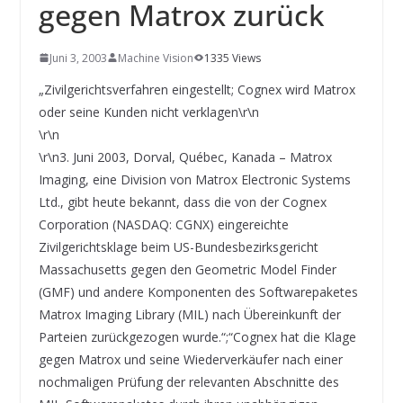
INNOVATIONSKRAFT – AUS AVI
gegen Matrox zurück
SYSTEMS WIRD EYYES
Compact system for precision
positioning of industrial cameras
Juni 3, 2003
Machine Vision
1335 Views
„Zivilgerichtsverfahren eingestellt; Cognex wird Matrox
oder seine Kunden nicht verklagen\r\n
\r\n
\r\n3. Juni 2003, Dorval, Québec, Kanada – Matrox
Imaging, eine Division von Matrox Electronic Systems
Ltd., gibt heute bekannt, dass die von der Cognex
Corporation (NASDAQ: CGNX) eingereichte
Zivilgerichtsklage beim US-Bundesbezirksgericht
Massachusetts gegen den Geometric Model Finder
(GMF) und andere Komponenten des Softwarepaketes
Matrox Imaging Library (MIL) nach Übereinkunft der
Parteien zurückgezogen wurde.“;“Cognex hat die Klage
gegen Matrox und seine Wiederverkäufer nach einer
nochmaligen Prüfung der relevanten Abschnitte des