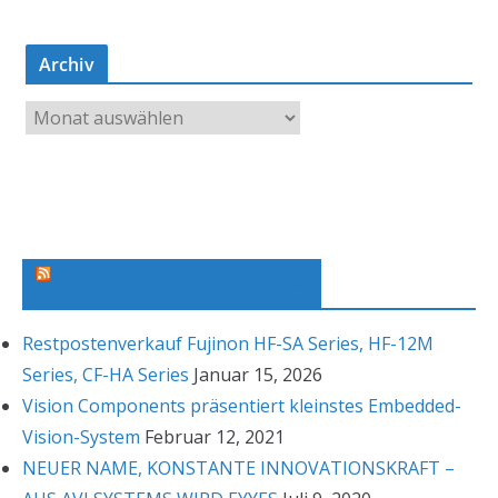
Archiv
A
r
c
h
i
v
Machine Vision News Feed
Restpostenverkauf Fujinon HF-SA Series, HF-12M
Series, CF-HA Series
Januar 15, 2026
Vision Components präsentiert kleinstes Embedded-
Vision-System
Februar 12, 2021
NEUER NAME, KONSTANTE INNOVATIONSKRAFT –