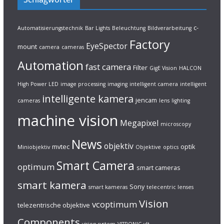
c-
Automatisierungstechnik
Bar Lights
Beleuchtung
Bildverarbeitung
Factory
EyeSpector
mount
camera
cameras
Automation
fast camera
Filter
GigE Vision
HALCON
High Power LED
image processing
imaging
intelligent camera
intelligent
intelligente kamera
jencam
cameras
lens
lighting
machine vision
Megapixel
microscopy
News
objektiv
mvtec
optik
Miniobjektiv
Objektive
optics
Smart Camera
optimum
smart cameras
smart kamera
Sony
smart kameras
telecentric lenses
Vision
vcoptimum
telezentrische objektive
Components