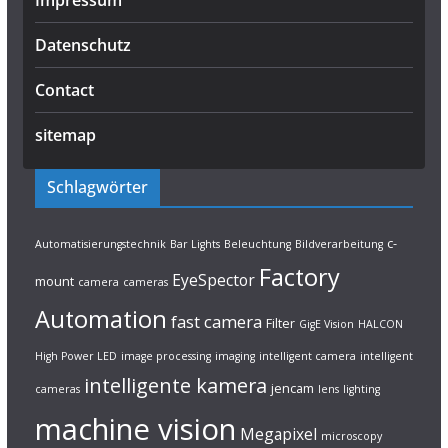
Impressum
Datenschutz
Contact
sitemap
Schlagwörter
c-
Automatisierungstechnik
Bar Lights
Beleuchtung
Bildverarbeitung
Factory
EyeSpector
mount
camera
cameras
Automation
fast camera
Filter
GigE Vision
HALCON
High Power LED
image processing
imaging
intelligent camera
intelligent
intelligente kamera
jencam
cameras
lens
lighting
machine vision
Megapixel
microscopy