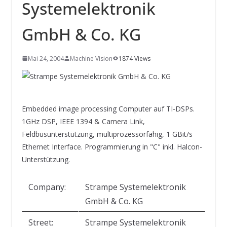
INNOVATIONSKRAFT – AUS AVI
Systemelektronik
SYSTEMS WIRD EYYES
Compact system for precision
GmbH & Co. KG
positioning of industrial cameras
Mai 24, 2004
Machine Vision
1874 Views
Embedded image processing Computer auf TI-DSPs.
1GHz DSP, IEEE 1394 & Camera Link,
Feldbusunterstützung, multiprozessorfähig, 1 GBit/s
Ethernet Interface. Programmierung in "C" inkl. Halcon-
Unterstützung.
Company:
Strampe Systemelektronik
GmbH & Co. KG
Street:
Strampe Systemelektronik