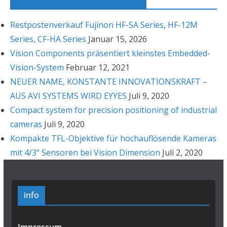
Restpostenverkauf Fujinon HF-SA Series, HF-12M
Series, CF-HA Series
Januar 15, 2026
Vision Components präsentiert kleinstes Embedded-
Vision-System
Februar 12, 2021
NEUER NAME, KONSTANTE INNOVATIONSKRAFT –
AUS AVI SYSTEMS WIRD EYYES
Juli 9, 2020
Compact system for precision positioning of industrial
cameras
Juli 9, 2020
Kompakte TFL-Objektive für hochauflösende Kameras
mit 4/3“ Sensoren bei Vision Dimension
Juli 2, 2020
info