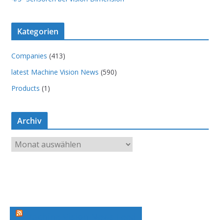
Kategorien
Companies
(413)
latest Machine Vision News
(590)
Products
(1)
Archiv
A
r
c
h
i
v
Machine Vision News Feed