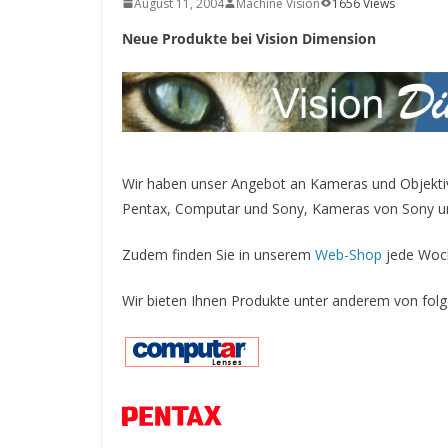
August 11, 2004
SYSTEMS WIRD EYYES
Machine Vision
1656 Views
Compact system for precision
Neue Produkte bei Vision Dimension
positioning of industrial cameras
Wir haben unser Angebot an Kameras und Objektiven
Pentax, Computar und Sony, Kameras von Sony u
Zudem finden Sie in unserem
Web-Shop
jede Woch
Wir bieten Ihnen Produkte unter anderem von folg