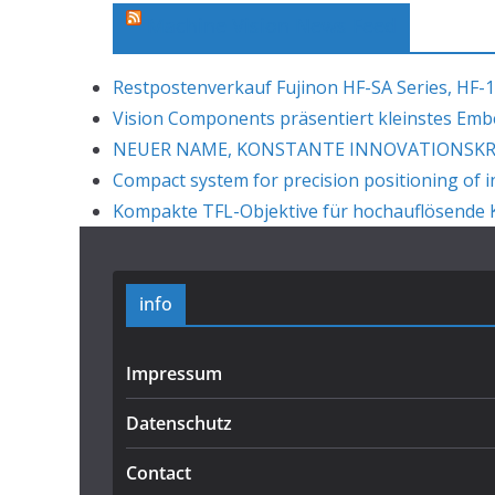
Machine Vision News Feed
Restpostenverkauf Fujinon HF-SA Series, HF-1
Vision Components präsentiert kleinstes Em
NEUER NAME, KONSTANTE INNOVATIONSKRAF
Compact system for precision positioning of i
Kompakte TFL-Objektive für hochauflösende K
info
Impressum
Datenschutz
Contact