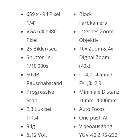
659 x 494 Pixel
Block
1/4“
Farbkamera
VGA 640×480
internes Zoom
Pixel
Objektiv
25 Bilder/sec.
10x Zoom & 4x
Shutter 1s –
Digital Zoom
1/10.000s
(40x)
50 dB
f= 4,2…42mm /
Rauschabstand
F=1,8…2,9
Progressive
Minimale Distanz
Scan
10mm…1000mm
2,3 Lux bei
Auto Focos
f=1,4
One push AF
84g
Videoausgang
6..12 Volt
YUV 4:2:2 RS-232