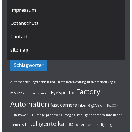
Impressum
Datenschutz
Contact
sitemap
Schlagwörter
c-
Automatisierungstechnik
Bar Lights
Beleuchtung
Bildverarbeitung
Factory
EyeSpector
mount
camera
cameras
Automation
fast camera
Filter
GigE Vision
HALCON
High Power LED
image processing
imaging
intelligent camera
intelligent
intelligente kamera
jencam
cameras
lens
lighting