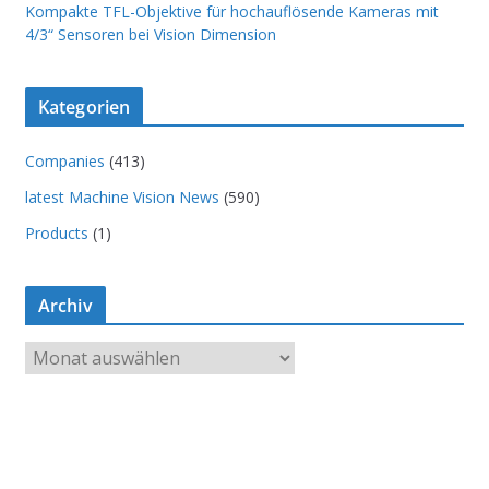
Kompakte TFL-Objektive für hochauflösende Kameras mit
4/3“ Sensoren bei Vision Dimension
Kategorien
Companies
(413)
latest Machine Vision News
(590)
Products
(1)
Archiv
A
r
c
h
i