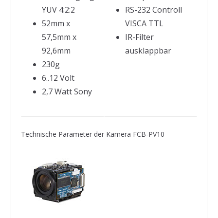
YUV 4:2:2
RS-232 Controll
52mm x
VISCA TTL
57,5mm x
IR-Filter
92,6mm
ausklappbar
230g
6..12 Volt
2,7 Watt Sony
Technische Parameter der Kamera FCB-PV10