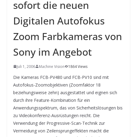
INNOVATIONSKRAFT – AUS AVI
sofort die neuen
SYSTEMS WIRD EYYES
Compact system for precision
Digitalen Autofokus
positioning of industrial cameras
Zoom Farbkameras von
Sony im Angebot
Juli 1, 2006
Machine Vision
1864 Views
Die Kameras FCB-PV480 und FCB-PV10 sind mit
Autofokus-Zoomobjektiven (Zoomfaktor 18
beziehungsweise zehn) ausgestattet und eignen sich
durch ihre Feature-Kombination für ein
Anwendungsspektrum, das von Sicherheitslösungen bis
zu Videokonferenz-Ausrüstungen reicht. Die
Verwendung der Progressive-Scan-Technik zur
Vermeidung von Zeilensprungeffekten macht die