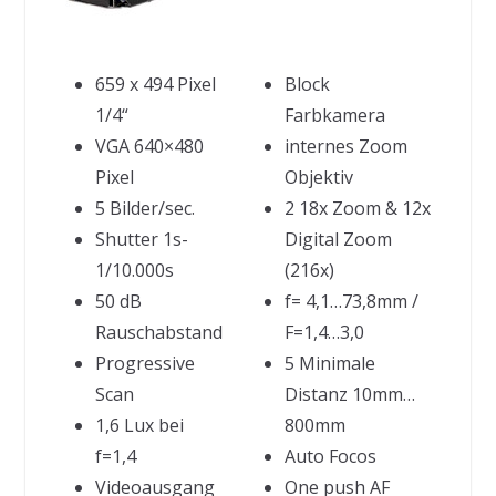
659 x 494 Pixel
Block
1/4“
Farbkamera
VGA 640×480
internes Zoom
Pixel
Objektiv
5 Bilder/sec.
2 18x Zoom & 12x
Shutter 1s-
Digital Zoom
1/10.000s
(216x)
50 dB
f= 4,1…73,8mm /
Rauschabstand
F=1,4…3,0
Progressive
5 Minimale
Scan
Distanz 10mm…
1,6 Lux bei
800mm
f=1,4
Auto Focos
Videoausgang
One push AF