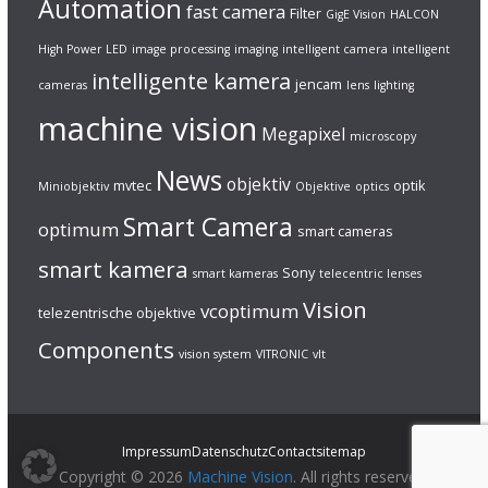
Automation
fast camera
Filter
GigE Vision
HALCON
High Power LED
image processing
imaging
intelligent camera
intelligent
intelligente kamera
jencam
cameras
lens
lighting
machine vision
Megapixel
microscopy
News
objektiv
mvtec
optik
Miniobjektiv
Objektive
optics
Smart Camera
optimum
smart cameras
smart kamera
Sony
smart kameras
telecentric lenses
Vision
vcoptimum
telezentrische objektive
Components
vision system
VITRONIC
vlt
Impressum
Datenschutz
Contact
sitemap
Copyright © 2026
Machine Vision
. All rights reserved.