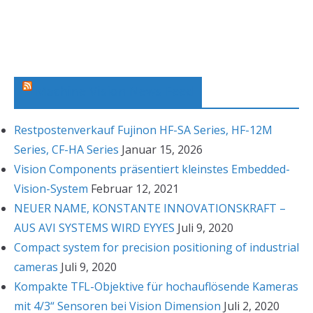
r
c
h
i
v
Machine Vision News Feed
Restpostenverkauf Fujinon HF-SA Series, HF-12M
Series, CF-HA Series
Januar 15, 2026
Vision Components präsentiert kleinstes Embedded-
Vision-System
Februar 12, 2021
NEUER NAME, KONSTANTE INNOVATIONSKRAFT –
AUS AVI SYSTEMS WIRD EYYES
Juli 9, 2020
Compact system for precision positioning of industrial
cameras
Juli 9, 2020
Kompakte TFL-Objektive für hochauflösende Kameras
mit 4/3“ Sensoren bei Vision Dimension
Juli 2, 2020