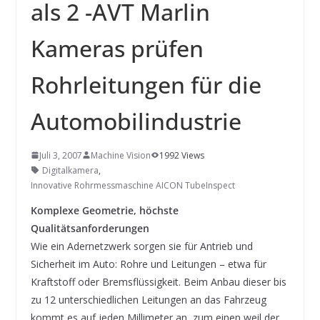
INNOVATIONSKRAFT – AUS AVI
als 2 -AVT Marlin
SYSTEMS WIRD EYYES
Compact system for precision
Kameras prüfen
positioning of industrial cameras
Rohrleitungen für die
Automobilindustrie
Juli 3, 2007
Machine Vision
1992 Views
Digitalkamera
,
Innovative Rohrmessmaschine AICON TubeInspect
Komplexe Geometrie, höchste
Qualitätsanforderungen
Wie ein Adernetzwerk sorgen sie für Antrieb und
Sicherheit im Auto: Rohre und Leitungen – etwa für
Kraftstoff oder Bremsflüssigkeit. Beim Anbau dieser bis
zu 12 unterschiedlichen Leitungen an das Fahrzeug
kommt es auf jeden Millimeter an, zum einen weil der