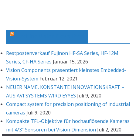
c
h
i
v
Machine Vision News Feed
Restpostenverkauf Fujinon HF-SA Series, HF-12M
Series, CF-HA Series
Januar 15, 2026
Vision Components präsentiert kleinstes Embedded-
Vision-System
Februar 12, 2021
NEUER NAME, KONSTANTE INNOVATIONSKRAFT –
AUS AVI SYSTEMS WIRD EYYES
Juli 9, 2020
Compact system for precision positioning of industrial
cameras
Juli 9, 2020
Kompakte TFL-Objektive für hochauflösende Kameras
mit 4/3“ Sensoren bei Vision Dimension
Juli 2, 2020