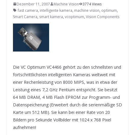
INNOVATIONSKRAFT – AUS AVI
Dezember 11, 2007
Machine Vision
3774 Views
SYSTEMS WIRD EYYES
fast camera
,
intelligente kamera
,
machine vision
,
optimum
,
Compact system for precision
Smart Camera
,
smart kamera
,
vcoptimum
,
Vision Components
positioning of industrial cameras
Die VC Optimum VC4466 gehört zu den schnellsten und
fortschrittlichsten intelligenten Kameras weltweit mit
einer Rechenleistung von 8000 MIPS, was in etwa der
Leistung eines 7,2 GHz Pentium entspricht. Sie besitzt
64 MB DRAM, 4 MB Flash EPROM zur Programm- und
Datenspeicherung (Erweitert durch die serienmäßige SD
Karte um 512 MB). Sie kann bei einer Rate von 20
Bildern pro Sekunde Vollbilder mit 1024 x 768 Pixel
aufnehmen!