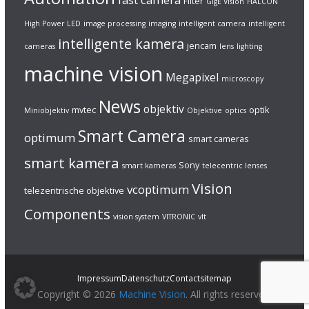
Filter
GigE Vision
HALCON
High Power LED
image processing
imaging
intelligent camera
intelligent
intelligente kamera
jencam
cameras
lens
lighting
machine vision
Megapixel
microscopy
News
objektiv
mvtec
optik
Miniobjektiv
Objektive
optics
Smart Camera
optimum
smart cameras
smart kamera
Sony
smart kameras
telecentric lenses
Vision
vcoptimum
telezentrische objektive
Components
vision system
VITRONIC
vlt
Impressum
Datenschutz
Contact
sitemap
Copyright © 2026
Machine Vision
. All rights reserved.