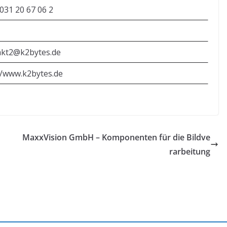
031 20 67 06 2
akt2@k2bytes.de
//www.k2bytes.de
MaxxVision GmbH – Komponenten für die Bildve
rarbeitung