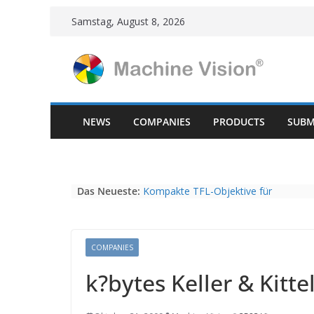
Skip
Samstag, August 8, 2026
to
content
NEWS
COMPANIES
PRODUCTS
SUBM
Das Neueste:
Kompakte TFL-Objektive für
hochauflösende Kameras mit 4/3“
Sensoren bei Vision Dimension
Restpostenverkauf Fujinon HF-SA
Series, HF-12M Series, CF-HA Series
COMPANIES
Vision Components präsentiert
k?bytes Keller & Kitte
kleinstes Embedded-Vision-System
NEUER NAME, KONSTANTE
INNOVATIONSKRAFT – AUS AVI