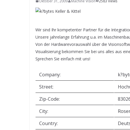
Oktober 31, 2009
SYSTEMS WIRD EYYES
Machine Vision
2583 Views
Compact system for precision
positioning of industrial cameras
Wir sind Ihr kompetenter Partner für die Integrat
Unsere jahrelange Erfahrung u.a. im Maschinenbau
Von der Hardwarevorauswahl über die Visionsoftw
Visualisierung bekommen Sie bei uns alles aus ein
Sprechen Sie einfach mit uns!
Company:
k?byt
Street:
Hochw
Zip-Code:
8302
City:
Rose
Country:
Deut