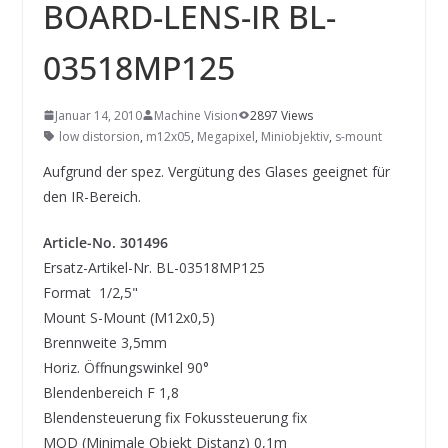
INNOVATIONSKRAFT – AUS AVI
BOARD-LENS-IR BL-
SYSTEMS WIRD EYYES
Compact system for precision
03518MP125
positioning of industrial cameras
Januar 14, 2010
Machine Vision
2897 Views
low distorsion
,
m12x05
,
Megapixel
,
Miniobjektiv
,
s-mount
Aufgrund der spez. Vergütung des Glases geeignet für
den IR-Bereich.
Article-No.
301496
Ersatz-Artikel-Nr. BL-03518MP125
Format 1/2,5"
Mount S-Mount (M12x0,5)
Brennweite 3,5mm
Horiz. Öffnungswinkel 90°
Blendenbereich F 1,8
Blendensteuerung fix Fokussteuerung fix
MOD (Minimale Objekt Distanz) 0,1m