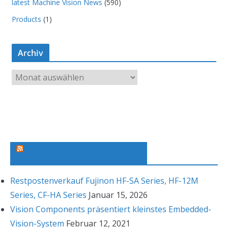
latest Machine Vision News
(590)
Products
(1)
Archiv
A
r
c
h
i
v
Machine Vision News Feed
Restpostenverkauf Fujinon HF-SA Series, HF-12M
Series, CF-HA Series
Januar 15, 2026
Vision Components präsentiert kleinstes Embedded-
Vision-System
Februar 12, 2021