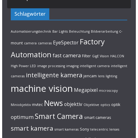
Schlagwörter
c-
Automatisierungstechnik
Bar Lights
Beleuchtung
Bildverarbeitung
Factory
EyeSpector
mount
camera
cameras
Automation
fast camera
Filter
GigE Vision
HALCON
High Power LED
image processing
imaging
intelligent camera
intelligent
intelligente kamera
jencam
cameras
lens
lighting
machine vision
Megapixel
microscopy
News
objektiv
mvtec
optik
Miniobjektiv
Objektive
optics
Smart Camera
optimum
smart cameras
smart kamera
Sony
smart kameras
telecentric lenses