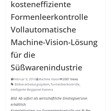
INNOVATIONSKRAFT – AUS AVI
kosteneffiziente
SYSTEMS WIRD EYYES
Compact system for precision
Formenleerkontrolle
positioning of industrial cameras
Vollautomatische
Machine-Vision-Lösung
für die
Süßwarenindustrie
Februar 9, 2010
Machine Vision
2067 Views
Bildverarbeitungssystem
,
formenleerkontrolle
,
intelligente Megapixel-Kamera
Bild: Ab sofort als wirtschaftliche Einstiegsversion
erhältlich:
Komplettsystem zur Formenleerkontrolle von Bi Ber