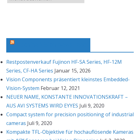
r
c
h
i
v
Machine Vision News Feed
Restpostenverkauf Fujinon HF-SA Series, HF-12M
Series, CF-HA Series
Januar 15, 2026
Vision Components präsentiert kleinstes Embedded-
Vision-System
Februar 12, 2021
NEUER NAME, KONSTANTE INNOVATIONSKRAFT –
AUS AVI SYSTEMS WIRD EYYES
Juli 9, 2020
Compact system for precision positioning of industrial
cameras
Juli 9, 2020
Kompakte TFL-Objektive für hochauflösende Kameras