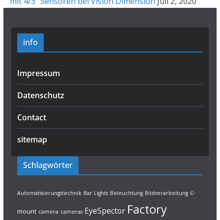
mit 4/3“ Sensoren bei Vision Dimension
Juli 2, 2020
info
Impressum
Datenschutz
Contact
sitemap
Schlagwörter
c-
Automatisierungstechnik
Bar Lights
Beleuchtung
Bildverarbeitung
Factory
EyeSpector
mount
camera
cameras