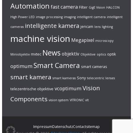
Automation
fast camera
Filter
GigE Vision
HALCON
High Power LED
image processing
imaging
intelligent camera
intelligent
intelligente kamera
jencam
cameras
lens
lighting
machine vision
Megapixel
microscopy
News
objektiv
mvtec
optik
Miniobjektiv
Objektive
optics
Smart Camera
optimum
smart cameras
smart kamera
Sony
smart kameras
telecentric lenses
Vision
vcoptimum
telezentrische objektive
Components
vision system
VITRONIC
vlt
Impressum
Datenschutz
Contact
sitemap