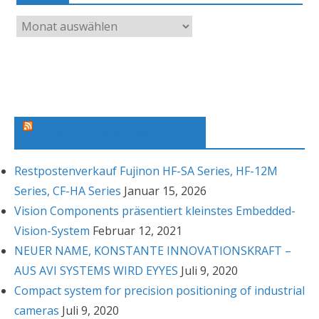
A
r
c
h
i
v
Machine Vision News Feed
Restpostenverkauf Fujinon HF-SA Series, HF-12M
Series, CF-HA Series
Januar 15, 2026
Vision Components präsentiert kleinstes Embedded-
Vision-System
Februar 12, 2021
NEUER NAME, KONSTANTE INNOVATIONSKRAFT –
AUS AVI SYSTEMS WIRD EYYES
Juli 9, 2020
Compact system for precision positioning of industrial
cameras
Juli 9, 2020