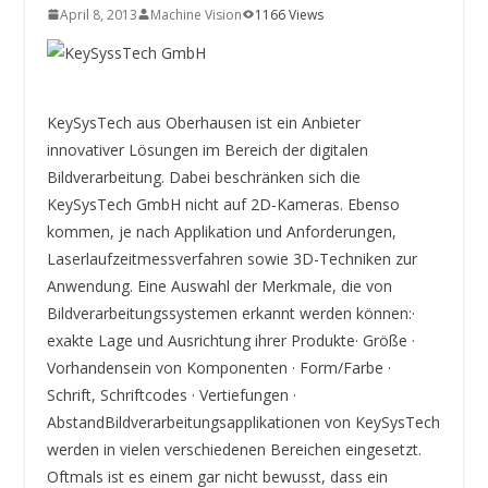
INNOVATIONSKRAFT – AUS AVI
April 8, 2013
Machine Vision
1166 Views
SYSTEMS WIRD EYYES
Compact system for precision
positioning of industrial cameras
KeySysTech aus Oberhausen ist ein Anbieter
innovativer Lösungen im Bereich der digitalen
Bildverarbeitung. Dabei beschränken sich die
KeySysTech GmbH nicht auf 2D-Kameras. Ebenso
kommen, je nach Applikation und Anforderungen,
Laserlaufzeitmessverfahren sowie 3D-Techniken zur
Anwendung. Eine Auswahl der Merkmale, die von
Bildverarbeitungssystemen erkannt werden können:·
exakte Lage und Ausrichtung ihrer Produkte· Größe ·
Vorhandensein von Komponenten · Form/Farbe ·
Schrift, Schriftcodes · Vertiefungen ·
AbstandBildverarbeitungsapplikationen von KeySysTech
werden in vielen verschiedenen Bereichen eingesetzt.
Oftmals ist es einem gar nicht bewusst, dass ein