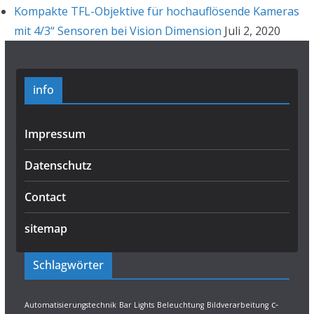
Kompakte TFL-Objektive für hochauflösende Kameras
mit 4/3“ Sensoren bei Vision Dimension
Juli 2, 2020
info
Impressum
Datenschutz
Contact
sitemap
Schlagwörter
c-
Automatisierungstechnik
Bar Lights
Beleuchtung
Bildverarbeitung