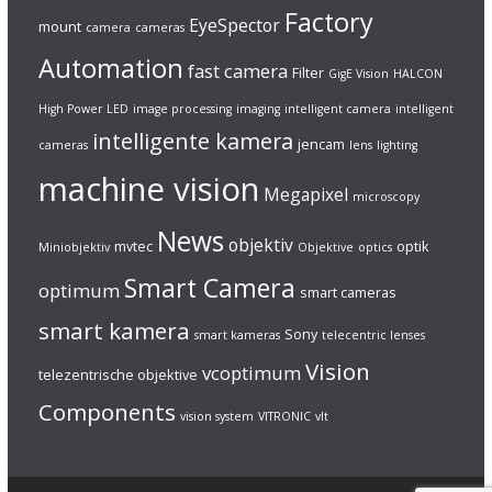
Factory
EyeSpector
mount
camera
cameras
Automation
fast camera
Filter
GigE Vision
HALCON
High Power LED
image processing
imaging
intelligent camera
intelligent
intelligente kamera
jencam
cameras
lens
lighting
machine vision
Megapixel
microscopy
News
objektiv
mvtec
optik
Miniobjektiv
Objektive
optics
Smart Camera
optimum
smart cameras
smart kamera
Sony
smart kameras
telecentric lenses
Vision
vcoptimum
telezentrische objektive
Components
vision system
VITRONIC
vlt