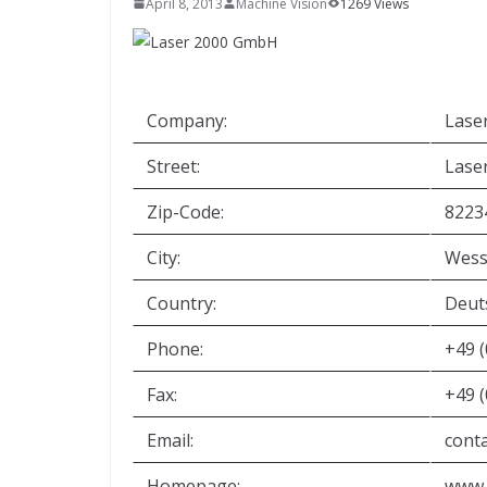
April 8, 2013
SYSTEMS WIRD EYYES
Machine Vision
1269 Views
Compact system for precision
positioning of industrial cameras
Company:
Lase
Street:
Lase
Zip-Code:
8223
City:
Wess
Country:
Deut
Phone:
+49 
Fax:
+49 
Email:
cont
Homepage:
www.