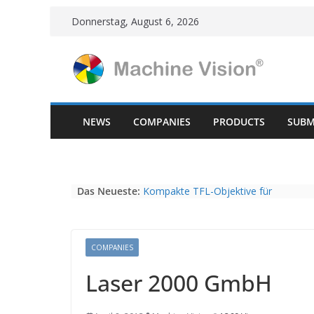
Skip
Donnerstag, August 6, 2026
to
content
NEWS
COMPANIES
PRODUCTS
SUBM
Das Neueste:
Kompakte TFL-Objektive für
hochauflösende Kameras mit 4/3“
Sensoren bei Vision Dimension
Restpostenverkauf Fujinon HF-SA
Series, HF-12M Series, CF-HA Series
COMPANIES
Vision Components präsentiert
Laser 2000 GmbH
kleinstes Embedded-Vision-System
NEUER NAME, KONSTANTE
INNOVATIONSKRAFT – AUS AVI