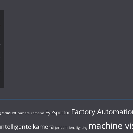
Factory Automatio
EyeSpector
c-mount
g
camera
cameras
machine vi
intelligente kamera
jencam
lens
lighting