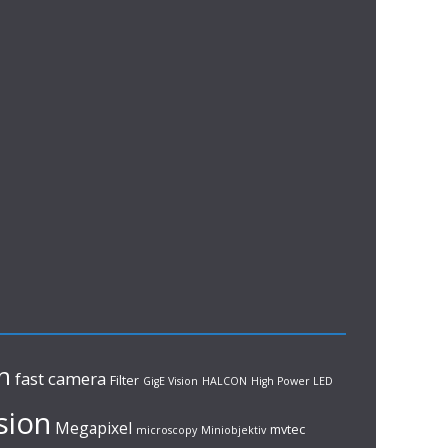
n
fast camera
Filter
GigE Vision
HALCON
High Power LED
sion
Megapixel
mvtec
microscopy
Miniobjektiv