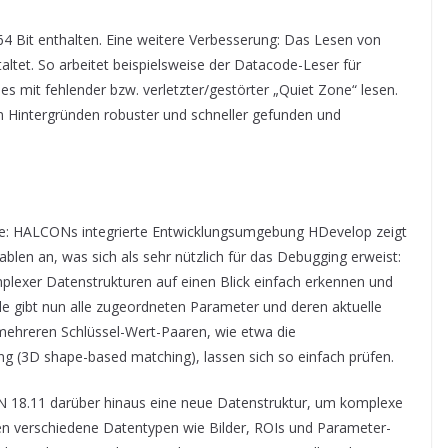
64 Bit enthalten. Eine weitere Verbesserung: Das Lesen von
altet. So arbeitet beispielsweise der Datacode-Leser für
s mit fehlender bzw. verletzter/gestörter „Quiet Zone“ lesen.
n Hintergründen robuster und schneller gefunden und
se: HALCONs integrierte Entwicklungsumgebung HDevelop zeigt
ablen an, was sich als sehr nützlich für das Debugging erweist:
plexer Datenstrukturen auf einen Blick einfach erkennen und
ble gibt nun alle zugeordneten Parameter und deren aktuelle
mehreren Schlüssel-Wert-Paaren, wie etwa die
(3D shape-based matching), lassen sich so einfach prüfen.
N 18.11 darüber hinaus eine neue Datenstruktur, um komplexe
n verschiedene Datentypen wie Bilder, ROIs und Parameter-