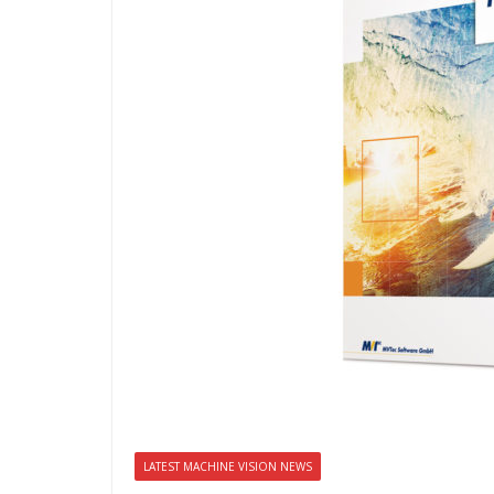
SYSTEMS WIRD EYYES
Compact system for precision
positioning of industrial cameras
LATEST MACHINE VISION NEWS