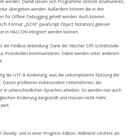
elt werden. Damit lassen sich Programme sinnvoll strukturieren,
zedur übergeben werden. Außerdem können die in den
en für Offline-Debugging geteilt werden. Auch können
usch-Format „JSON“ (JavaScript Object Notation) gelesen
er in HALCON integriert werden können.
ist die Feldbus-Anbindung: Dank der Hilscher CifX-Schnittstelle
bus-Protokollen kommunizieren. Dabei werden unter anderem
t.
g die UTF-8-Kodierung, was die unkomplizierte Nutzung der
t. Davon profitieren insbesondere Unternehmen, die
ter in unterschiedlichen Sprachen arbeiten. So werden nun auch
 gleichen Kodierung dargestellt und müssen nicht mehr
iert.
 Steady- und in einer Progress-Edition. Während Letztere als