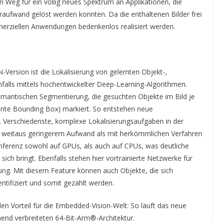
 Weg für ein völlig neues Spektrum an Applikationen, die
aufwand gelöst werden konnten. Da die enthaltenen Bilder frei
mmerziellen Anwendungen bedenkenlos realisiert werden.
Version ist die Lokalisierung von gelernten Objekt-,
falls mittels hochentwickelter Deep-Learning-Algorithmen.
emantischen Segmentierung, die gesuchten Objekte im Bild je
nte Bounding Box) markiert. So entstehen neue
 Verschiedenste, komplexe Lokalisierungsaufgaben in der
it weitaus geringerem Aufwand als mit herkömmlichen Verfahren
 Inferenz sowohl auf GPUs, als auch auf CPUs, was deutliche
 sich bringt. Ebenfalls stehen hier vortrainierte Netzwerke für
gung. Mit diesem Feature können auch Objekte, die sich
entifiziert und somit gezählt werden.
n Vorteil für die Embedded-Vision-Welt: So läuft das neue
end verbreiteten 64-Bit-Arm®-Architektur.