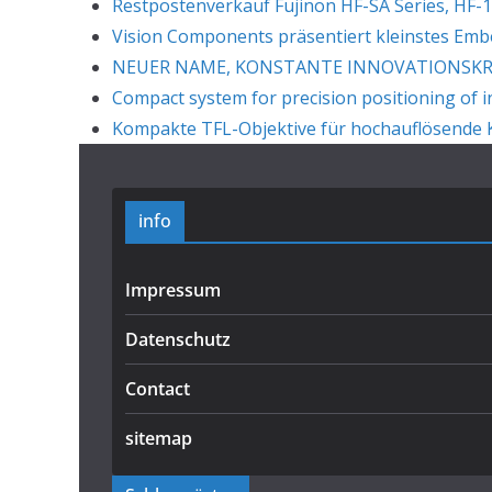
Restpostenverkauf Fujinon HF-SA Series, HF-1
Vision Components präsentiert kleinstes Em
NEUER NAME, KONSTANTE INNOVATIONSKRAF
Compact system for precision positioning of i
Kompakte TFL-Objektive für hochauflösende K
info
Impressum
Datenschutz
Contact
sitemap