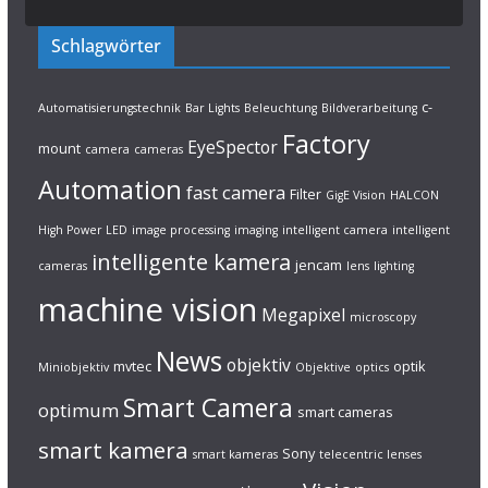
Schlagwörter
c-
Automatisierungstechnik
Bar Lights
Beleuchtung
Bildverarbeitung
Factory
EyeSpector
mount
camera
cameras
Automation
fast camera
Filter
GigE Vision
HALCON
High Power LED
image processing
imaging
intelligent camera
intelligent
intelligente kamera
jencam
cameras
lens
lighting
machine vision
Megapixel
microscopy
News
objektiv
mvtec
optik
Miniobjektiv
Objektive
optics
Smart Camera
optimum
smart cameras
smart kamera
Sony
smart kameras
telecentric lenses