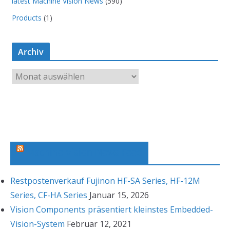
latest Machine Vision News
(590)
Products
(1)
Archiv
A
r
c
h
i
v
Machine Vision News Feed
Restpostenverkauf Fujinon HF-SA Series, HF-12M
Series, CF-HA Series
Januar 15, 2026
Vision Components präsentiert kleinstes Embedded-
Vision-System
Februar 12, 2021