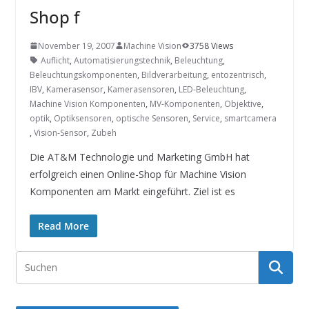
INNOVATIONSKRAFT – AUS AVI
Shop f
SYSTEMS WIRD EYYES
Compact system for precision
positioning of industrial cameras
November 19, 2007
Machine Vision
3758 Views
Auflicht
,
Automatisierungstechnik
,
Beleuchtung
,
Beleuchtungskomponenten
,
Bildverarbeitung
,
entozentrisch
,
IBV
,
Kamerasensor
,
Kamerasensoren
,
LED-Beleuchtung
,
Machine Vision Komponenten
,
MV-Komponenten
,
Objektive
,
optik
,
Optiksensoren
,
optische Sensoren
,
Service
,
smartcamera
,
Vision-Sensor
,
Zubeh
Die AT&M Technologie und Marketing GmbH hat
erfolgreich einen Online-Shop für Machine Vision
Komponenten am Markt eingeführt. Ziel ist es
Read More