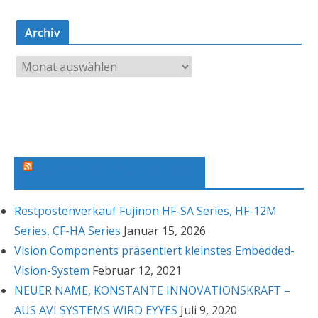
Archiv
A
r
c
h
i
v
Machine Vision News Feed
Restpostenverkauf Fujinon HF-SA Series, HF-12M
Series, CF-HA Series
Januar 15, 2026
Vision Components präsentiert kleinstes Embedded-
Vision-System
Februar 12, 2021
NEUER NAME, KONSTANTE INNOVATIONSKRAFT –
AUS AVI SYSTEMS WIRD EYYES
Juli 9, 2020