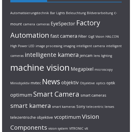
c-
Automatisierungstechnik
Bar Lights
Beleuchtung
Bildverarbeitung
Factory
EyeSpector
mount
camera
cameras
Automation
fast camera
Filter
GigE Vision
HALCON
High Power LED
image processing
imaging
intelligent camera
intelligent
intelligente kamera
jencam
cameras
lens
lighting
machine vision
Megapixel
microscopy
News
objektiv
mvtec
optik
Miniobjektiv
Objektive
optics
Smart Camera
optimum
smart cameras
smart kamera
Sony
smart kameras
telecentric lenses
Vision
vcoptimum
telezentrische objektive
Components
vision system
VITRONIC
vlt