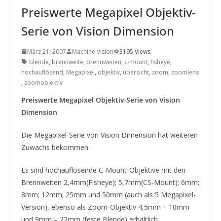
INNOVATIONSKRAFT – AUS AVI
Preiswerte Megapixel Objektiv-
SYSTEMS WIRD EYYES
Compact system for precision
Serie von Vision Dimension
positioning of industrial cameras
März 21, 2007
Machine Vision
3195 Views
blende
,
brennweite
,
brennweiten
,
c-mount
,
fisheye
,
hochauflösend
,
Megapixel
,
objektiv
,
übersicht
,
zoom
,
zoomlens
,
zoomobjektiv
Preiswerte Megapixel Objektiv-Serie von Vision
Dimension
Die Megapixel-Serie von Vision Dimension hat weiteren
Zuwachs bekommen.
Es sind hochauflösende C-Mount-Objektive mit den
Brennweiten 2,4mm(Fisheye); 5,7mm(CS-Mount); 6mm;
8mm; 12mm; 25mm und 50mm (auch als 5 Megapixel-
Version), ebenso als Zoom-Objektiv 4,5mm – 10mm
und 9mm – 22mm (feste Blende) erhältlich.