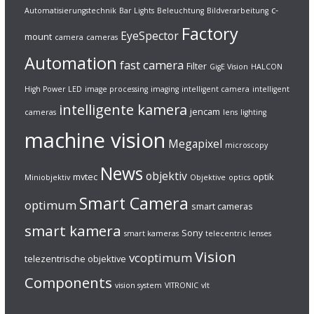
c-
Automatisierungstechnik
Bar Lights
Beleuchtung
Bildverarbeitung
Factory
EyeSpector
mount
camera
cameras
Automation
fast camera
Filter
GigE Vision
HALCON
High Power LED
image processing
imaging
intelligent camera
intelligent
intelligente kamera
jencam
cameras
lens
lighting
machine vision
Megapixel
microscopy
News
objektiv
mvtec
optik
Miniobjektiv
Objektive
optics
Smart Camera
optimum
smart cameras
smart kamera
Sony
smart kameras
telecentric lenses
Vision
vcoptimum
telezentrische objektive
Components
vision system
VITRONIC
vlt