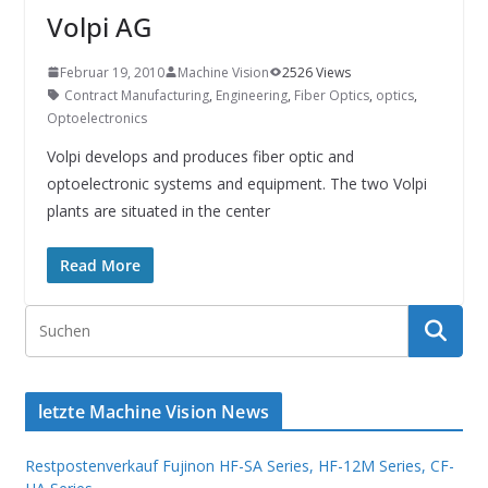
INNOVATIONSKRAFT – AUS AVI
Volpi AG
SYSTEMS WIRD EYYES
Compact system for precision
positioning of industrial cameras
Februar 19, 2010
Machine Vision
2526 Views
Contract Manufacturing
,
Engineering
,
Fiber Optics
,
optics
,
Optoelectronics
Volpi develops and produces fiber optic and
optoelectronic systems and equipment. The two Volpi
plants are situated in the center
Read More
letzte Machine Vision News
Restpostenverkauf Fujinon HF-SA Series, HF-12M Series, CF-