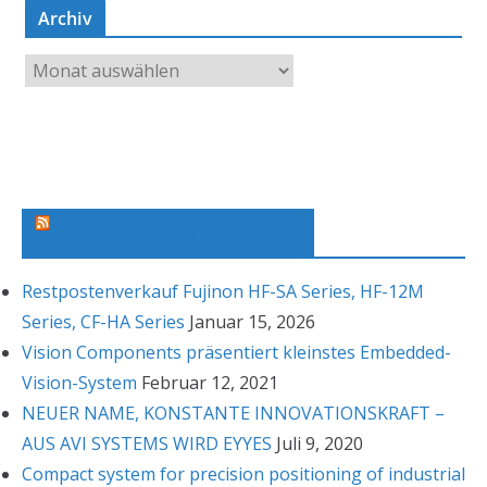
Archiv
A
r
c
h
i
v
Machine Vision News Feed
Restpostenverkauf Fujinon HF-SA Series, HF-12M
Series, CF-HA Series
Januar 15, 2026
Vision Components präsentiert kleinstes Embedded-
Vision-System
Februar 12, 2021
NEUER NAME, KONSTANTE INNOVATIONSKRAFT –
AUS AVI SYSTEMS WIRD EYYES
Juli 9, 2020
Compact system for precision positioning of industrial