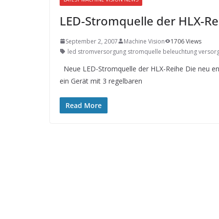
SYSTEMS WIRD EYYES
Compact system for precision
LED-Stromquelle der HLX-Re
positioning of industrial cameras
September 2, 2007
Machine Vision
1706 Views
led stromversorgung stromquelle beleuchtung versorgung
Neue LED-Stromquelle der HLX-Reihe Die neu ent
ein Gerät mit 3 regelbaren
Read More