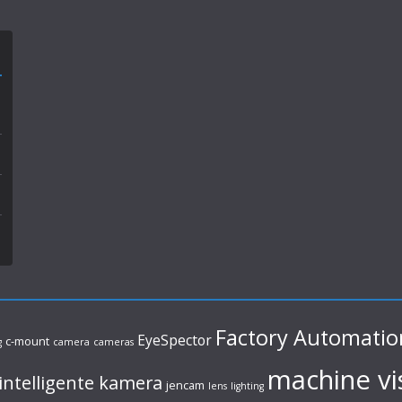
Factory Automatio
EyeSpector
c-mount
g
camera
cameras
machine vi
intelligente kamera
jencam
lens
lighting