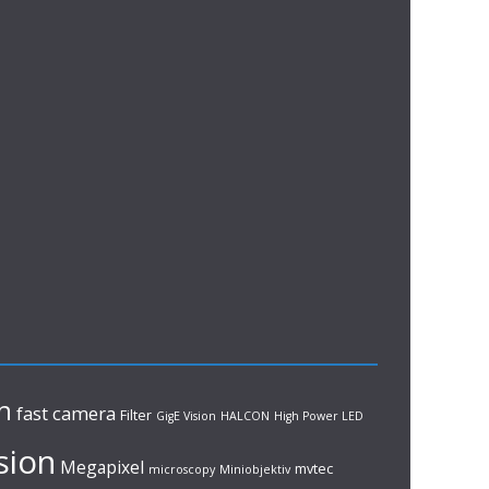
n
fast camera
Filter
GigE Vision
HALCON
High Power LED
sion
Megapixel
mvtec
microscopy
Miniobjektiv