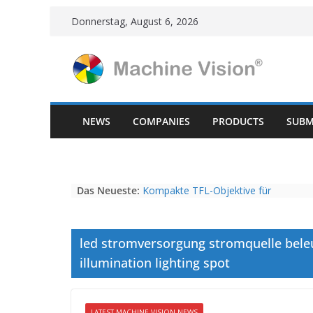
Skip
Donnerstag, August 6, 2026
to
content
NEWS
COMPANIES
PRODUCTS
SUBM
Das Neueste:
Kompakte TFL-Objektive für
hochauflösende Kameras mit 4/3“
Sensoren bei Vision Dimension
Restpostenverkauf Fujinon HF-SA
led stromversorgung stromquelle beleu
Series, HF-12M Series, CF-HA Series
Vision Components präsentiert
illumination lighting spot
kleinstes Embedded-Vision-System
NEUER NAME, KONSTANTE
INNOVATIONSKRAFT – AUS AVI
LATEST MACHINE VISION NEWS