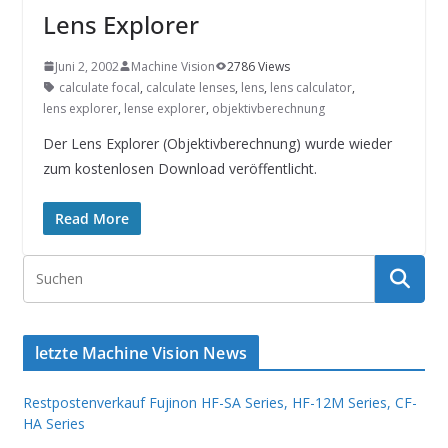
INNOVATIONSKRAFT – AUS AVI
Lens Explorer
SYSTEMS WIRD EYYES
Compact system for precision
positioning of industrial cameras
Juni 2, 2002
Machine Vision
2786 Views
calculate focal
,
calculate lenses
,
lens
,
lens calculator
,
lens explorer
,
lense explorer
,
objektivberechnung
Der Lens Explorer (Objektivberechnung) wurde wieder
zum kostenlosen Download veröffentlicht.
Read More
letzte Machine Vision News
Restpostenverkauf Fujinon HF-SA Series, HF-12M Series, CF-
HA Series