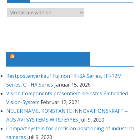
A
r
c
h
i
v
Machine Vision News Feed
Restpostenverkauf Fujinon HF-SA Series, HF-12M
Series, CF-HA Series
Januar 15, 2026
Vision Components präsentiert kleinstes Embedded-
Vision-System
Februar 12, 2021
NEUER NAME, KONSTANTE INNOVATIONSKRAFT –
AUS AVI SYSTEMS WIRD EYYES
Juli 9, 2020
Compact system for precision positioning of industrial
cameras
Juli 9, 2020