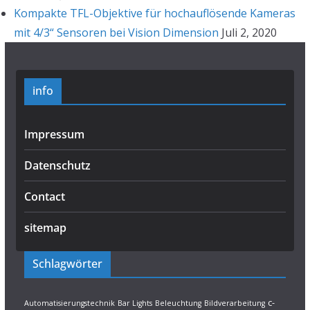
Kompakte TFL-Objektive für hochauflösende Kameras
mit 4/3“ Sensoren bei Vision Dimension
Juli 2, 2020
info
Impressum
Datenschutz
Contact
sitemap
Schlagwörter
c-
Automatisierungstechnik
Bar Lights
Beleuchtung
Bildverarbeitung