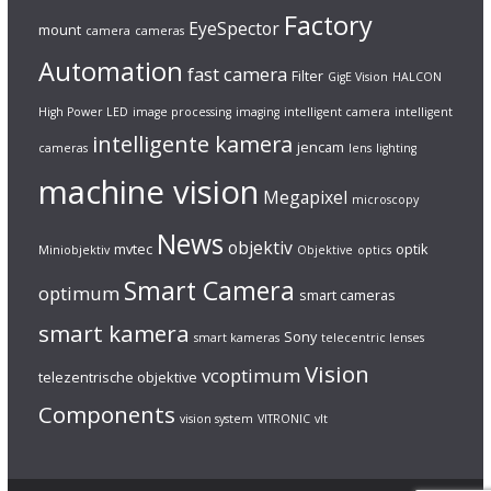
Factory
EyeSpector
mount
camera
cameras
Automation
fast camera
Filter
GigE Vision
HALCON
High Power LED
image processing
imaging
intelligent camera
intelligent
intelligente kamera
jencam
cameras
lens
lighting
machine vision
Megapixel
microscopy
News
objektiv
mvtec
optik
Miniobjektiv
Objektive
optics
Smart Camera
optimum
smart cameras
smart kamera
Sony
smart kameras
telecentric lenses
Vision
vcoptimum
telezentrische objektive
Components
vision system
VITRONIC
vlt