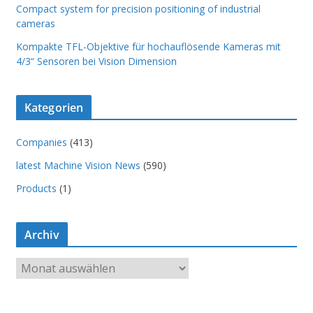
Compact system for precision positioning of industrial
cameras
Kompakte TFL-Objektive für hochauflösende Kameras mit
4/3“ Sensoren bei Vision Dimension
Kategorien
Companies
(413)
latest Machine Vision News
(590)
Products
(1)
Archiv
A
r
c