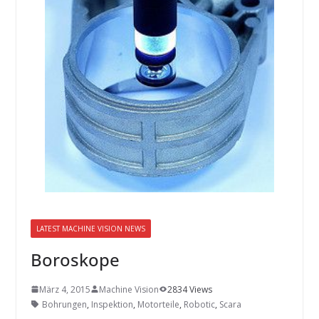
INNOVATIONSKRAFT – AUS AVI
SYSTEMS WIRD EYYES
Compact system for precision
positioning of industrial cameras
LATEST MACHINE VISION NEWS
Boroskope
März 4, 2015
Machine Vision
2834 Views
Bohrungen
,
Inspektion
,
Motorteile
,
Robotic
,
Scara