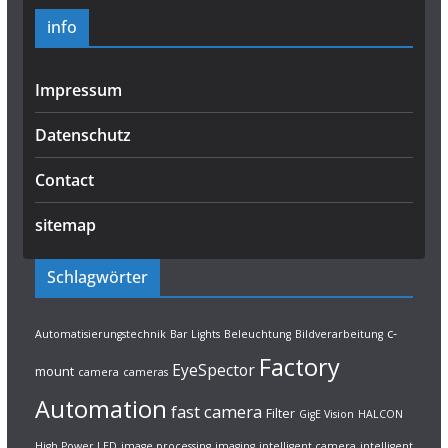
info
Impressum
Datenschutz
Contact
sitemap
Schlagwörter
c-
Automatisierungstechnik
Bar Lights
Beleuchtung
Bildverarbeitung
Factory
EyeSpector
mount
camera
cameras
Automation
fast camera
Filter
GigE Vision
HALCON
High Power LED
image processing
imaging
intelligent camera
intelligent