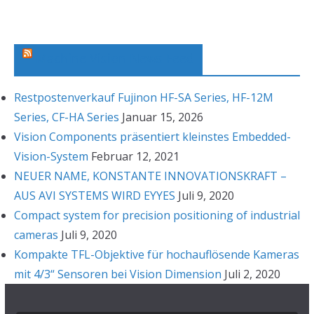
h
i
v
Machine Vision News Feed
Restpostenverkauf Fujinon HF-SA Series, HF-12M
Series, CF-HA Series
Januar 15, 2026
Vision Components präsentiert kleinstes Embedded-
Vision-System
Februar 12, 2021
NEUER NAME, KONSTANTE INNOVATIONSKRAFT –
AUS AVI SYSTEMS WIRD EYYES
Juli 9, 2020
Compact system for precision positioning of industrial
cameras
Juli 9, 2020
Kompakte TFL-Objektive für hochauflösende Kameras
mit 4/3“ Sensoren bei Vision Dimension
Juli 2, 2020