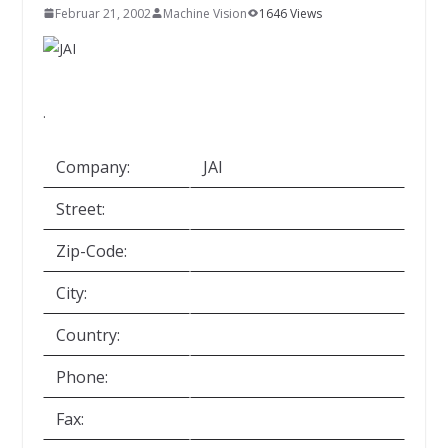
INNOVATIONSKRAFT – AUS AVI
Februar 21, 2002
Machine Vision
1646 Views
SYSTEMS WIRD EYYES
Compact system for precision
positioning of industrial cameras
.
Company:
JAI
Street:
Zip-Code:
City:
Country:
Phone:
Fax: