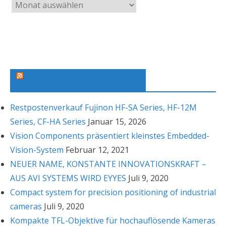
A
r
c
h
i
v
Machine Vision News Feed
Restpostenverkauf Fujinon HF-SA Series, HF-12M
Series, CF-HA Series
Januar 15, 2026
Vision Components präsentiert kleinstes Embedded-
Vision-System
Februar 12, 2021
NEUER NAME, KONSTANTE INNOVATIONSKRAFT –
AUS AVI SYSTEMS WIRD EYYES
Juli 9, 2020
Compact system for precision positioning of industrial
cameras
Juli 9, 2020
Kompakte TFL-Objektive für hochauflösende Kameras