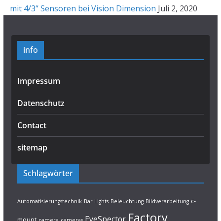
mit 4/3“ Sensoren bei Vision Dimension
Juli 2, 2020
info
Impressum
Datenschutz
Contact
sitemap
Schlagwörter
c-
Automatisierungstechnik
Bar Lights
Beleuchtung
Bildverarbeitung
Factory
EyeSpector
mount
camera
cameras