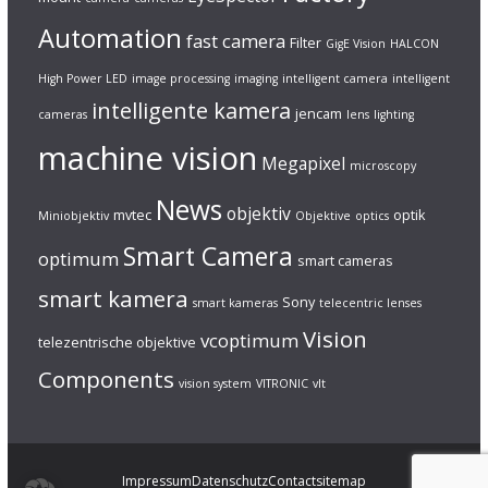
Automation
fast camera
Filter
GigE Vision
HALCON
High Power LED
image processing
imaging
intelligent camera
intelligent
intelligente kamera
jencam
cameras
lens
lighting
machine vision
Megapixel
microscopy
News
objektiv
mvtec
optik
Miniobjektiv
Objektive
optics
Smart Camera
optimum
smart cameras
smart kamera
Sony
smart kameras
telecentric lenses
Vision
vcoptimum
telezentrische objektive
Components
vision system
VITRONIC
vlt
Impressum
Datenschutz
Contact
sitemap