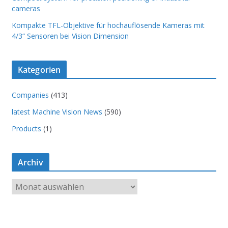
cameras
Kompakte TFL-Objektive für hochauflösende Kameras mit
4/3“ Sensoren bei Vision Dimension
Kategorien
Companies
(413)
latest Machine Vision News
(590)
Products
(1)
Archiv
A
r
c
h