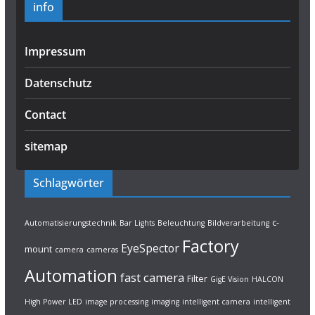
info
Impressum
Datenschutz
Contact
sitemap
Schlagwörter
c-
Automatisierungstechnik
Bar Lights
Beleuchtung
Bildverarbeitung
Factory
EyeSpector
mount
camera
cameras
Automation
fast camera
Filter
GigE Vision
HALCON
High Power LED
image processing
imaging
intelligent camera
intelligent