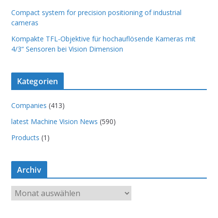
Compact system for precision positioning of industrial
cameras
Kompakte TFL-Objektive für hochauflösende Kameras mit
4/3“ Sensoren bei Vision Dimension
Kategorien
Companies
(413)
latest Machine Vision News
(590)
Products
(1)
Archiv
A
r
c