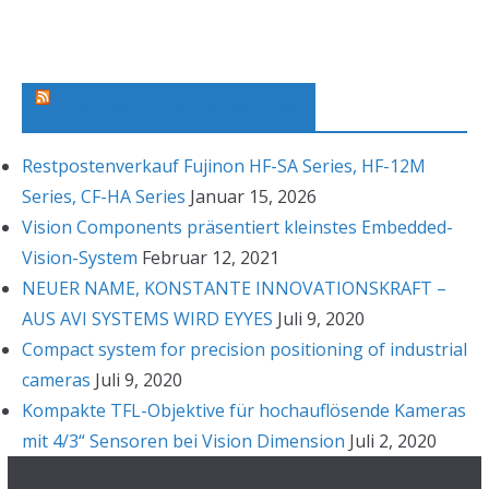
h
i
v
Machine Vision News Feed
Restpostenverkauf Fujinon HF-SA Series, HF-12M
Series, CF-HA Series
Januar 15, 2026
Vision Components präsentiert kleinstes Embedded-
Vision-System
Februar 12, 2021
NEUER NAME, KONSTANTE INNOVATIONSKRAFT –
AUS AVI SYSTEMS WIRD EYYES
Juli 9, 2020
Compact system for precision positioning of industrial
cameras
Juli 9, 2020
Kompakte TFL-Objektive für hochauflösende Kameras
mit 4/3“ Sensoren bei Vision Dimension
Juli 2, 2020