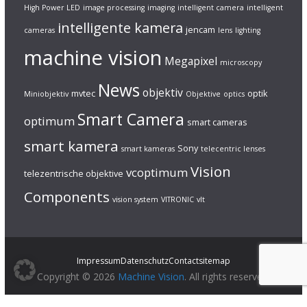
High Power LED
image processing
imaging
intelligent camera
intelligent
intelligente kamera
jencam
cameras
lens
lighting
machine vision
Megapixel
microscopy
News
objektiv
mvtec
optik
Miniobjektiv
Objektive
optics
Smart Camera
optimum
smart cameras
smart kamera
Sony
smart kameras
telecentric lenses
Vision
vcoptimum
telezentrische objektive
Components
vision system
VITRONIC
vlt
Impressum
Datenschutz
Contact
sitemap
Copyright © 2026
Machine Vision
. All rights reserved.