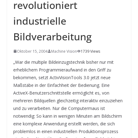
INNOVATIONSKRAFT – AUS AVI
revolutioniert
SYSTEMS WIRD EYYES
Compact system for precision
industrielle
positioning of industrial cameras
Bildverarbeitung
Oktober 15, 2004
Machine Vision
1739 Views
„War die multiple Bildeinzugstechnik bisher nur mit
erheblichem Programmieraufwand in den Griff zu
bekommen, setzt ActivVisionTools 3.0 jetzt neue
Maßstäbe in der Einfachheit der Bedienung. Eine
ActiveX-Benutzerschnittstelle ermöglicht es, von
mehreren Bildquellen gleichzeitig interaktiv einzuziehen
und zu verarbeiten. Nur die Computermaus ist
notwendig: So kann in wenigen Minuten am Bildschirm
eine komplexe Anwendung erstellt werden, die sich
problemlos in einen industriellen Produktionsprozess