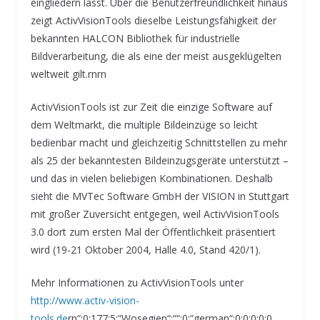
eingliedern lässt. Über die Benutzerfreundlichkeit hinaus
zeigt ActivVisionTools dieselbe Leistungsfähigkeit der
bekannten HALCON Bibliothek für industrielle
Bildverarbeitung, die als eine der meist ausgeklügelten
weltweit gilt.rnrn
ActivVisionTools ist zur Zeit die einzige Software auf
dem Weltmarkt, die multiple Bildeinzüge so leicht
bedienbar macht und gleichzeitig Schnittstellen zu mehr
als 25 der bekanntesten Bildeinzugsgeräte unterstützt –
und das in vielen beliebigen Kombinationen. Deshalb
sieht die MVTec Software GmbH der VISION in Stuttgart
mit großer Zuversicht entgegen, weil ActivVisionTools
3.0 dort zum ersten Mal der Öffentlichkeit präsentiert
wird (19-21 Oktober 2004, Halle 4.0, Stand 420/1).
Mehr Informationen zu ActivVisionTools unter
http://www.activ-vision-
tools.de
rn“;0;177;5;“Wosegien“;““;0;“german“;0;0;0;0;0