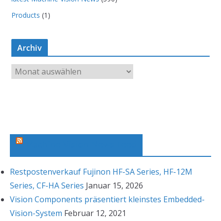
Products
(1)
Archiv
A
r
c
h
i
v
Machine Vision News Feed
Restpostenverkauf Fujinon HF-SA Series, HF-12M
Series, CF-HA Series
Januar 15, 2026
Vision Components präsentiert kleinstes Embedded-
Vision-System
Februar 12, 2021