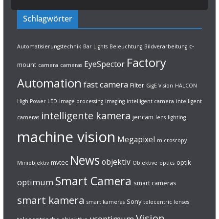
Schlagwörter
c-
Automatisierungstechnik
Bar Lights
Beleuchtung
Bildverarbeitung
Factory
EyeSpector
mount
camera
cameras
Automation
fast camera
Filter
GigE Vision
HALCON
High Power LED
image processing
imaging
intelligent camera
intelligent
intelligente kamera
jencam
cameras
lens
lighting
machine vision
Megapixel
microscopy
News
objektiv
mvtec
optik
Miniobjektiv
Objektive
optics
Smart Camera
optimum
smart cameras
smart kamera
Sony
smart kameras
telecentric lenses
Vision
vcoptimum