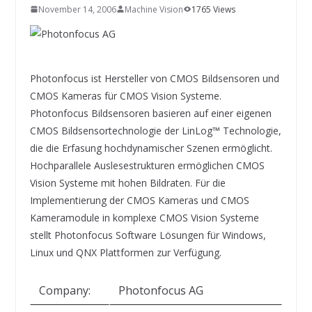
INNOVATIONSKRAFT – AUS AVI
November 14, 2006
Machine Vision
1765 Views
SYSTEMS WIRD EYYES
Compact system for precision
positioning of industrial cameras
Photonfocus ist Hersteller von CMOS Bildsensoren und
CMOS Kameras für CMOS Vision Systeme.
Photonfocus Bildsensoren basieren auf einer eigenen
CMOS Bildsensortechnologie der LinLog™ Technologie,
die die Erfasung hochdynamischer Szenen ermöglicht.
Hochparallele Auslesestrukturen ermöglichen CMOS
Vision Systeme mit hohen Bildraten. Für die
Implementierung der CMOS Kameras und CMOS
Kameramodule in komplexe CMOS Vision Systeme
stellt Photonfocus Software Lösungen für Windows,
Linux und QNX Plattformen zur Verfügung.
Company:
Photonfocus AG