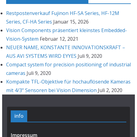
Restpostenverkauf Fujinon HF-SA Series, HF-12M
Series, CF-HA Series
Januar 15, 2026
Vision Components präsentiert kleinstes Embedded-
Vision-System
Februar 12, 2021
NEUER NAME, KONSTANTE INNOVATIONSKRAFT –
AUS AVI SYSTEMS WIRD EYYES
Juli 9, 2020
Compact system for precision positioning of industrial
cameras
Juli 9, 2020
Kompakte TFL-Objektive für hochauflösende Kameras
mit 4/3“ Sensoren bei Vision Dimension
Juli 2, 2020
info
Impressum