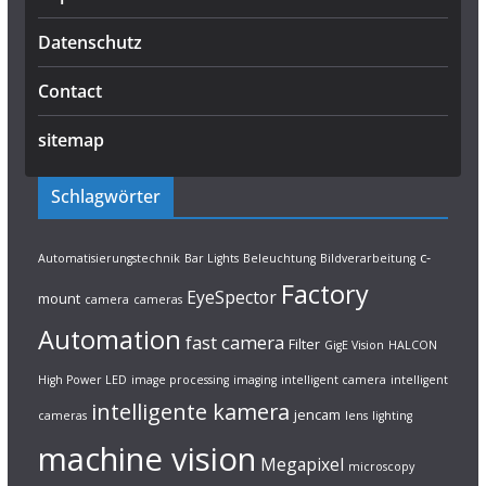
Datenschutz
Contact
sitemap
Schlagwörter
c-
Automatisierungstechnik
Bar Lights
Beleuchtung
Bildverarbeitung
Factory
EyeSpector
mount
camera
cameras
Automation
fast camera
Filter
GigE Vision
HALCON
High Power LED
image processing
imaging
intelligent camera
intelligent
intelligente kamera
jencam
cameras
lens
lighting
machine vision
Megapixel
microscopy