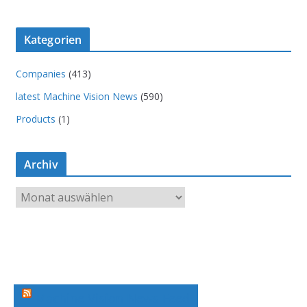
Kategorien
Companies
(413)
latest Machine Vision News
(590)
Products
(1)
Archiv
A
r
c
h
i
v
Machine Vision News Feed