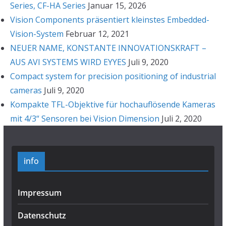
Series, CF-HA Series
Januar 15, 2026
Vision Components präsentiert kleinstes Embedded-
Vision-System
Februar 12, 2021
NEUER NAME, KONSTANTE INNOVATIONSKRAFT –
AUS AVI SYSTEMS WIRD EYYES
Juli 9, 2020
Compact system for precision positioning of industrial
cameras
Juli 9, 2020
Kompakte TFL-Objektive für hochauflösende Kameras
mit 4/3“ Sensoren bei Vision Dimension
Juli 2, 2020
info
Impressum
Datenschutz