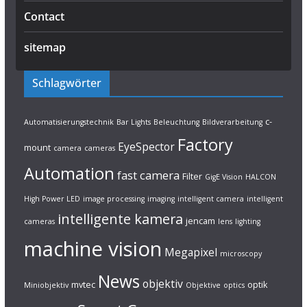
Contact
sitemap
Schlagwörter
c-
Automatisierungstechnik
Bar Lights
Beleuchtung
Bildverarbeitung
Factory
EyeSpector
mount
camera
cameras
Automation
fast camera
Filter
GigE Vision
HALCON
High Power LED
image processing
imaging
intelligent camera
intelligent
intelligente kamera
jencam
cameras
lens
lighting
machine vision
Megapixel
microscopy
News
objektiv
mvtec
optik
Miniobjektiv
Objektive
optics