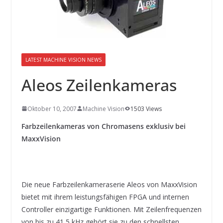
INNOVATIONSKRAFT – AUS AVI
SYSTEMS WIRD EYYES
Compact system for precision
positioning of industrial cameras
LATEST MACHINE VISION NEWS
Aleos Zeilenkameras
Oktober 10, 2007
Machine Vision
1503 Views
Farbzeilenkameras von Chromasens exklusiv bei
MaxxVision
Die neue Farbzeilenkameraserie Aleos von MaxxVision
bietet mit ihrem leistungsfähigen FPGA und internen
Controller einzigartige Funktionen. Mit Zeilenfrequenzen
von bis zu 41,5 kHz gehört sie zu den schnellsten