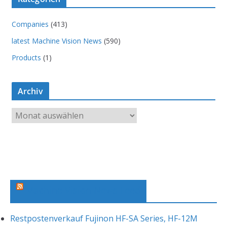
Companies
(413)
latest Machine Vision News
(590)
Products
(1)
Archiv
A
r
c
h
i
v
Machine Vision News Feed
Restpostenverkauf Fujinon HF-SA Series, HF-12M