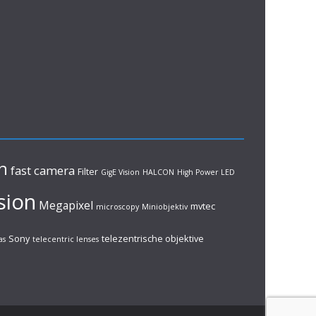
n
fast camera
Filter
GigE Vision
HALCON
High Power LED
sion
Megapixel
mvtec
microscopy
Miniobjektiv
Sony
telezentrische objektive
as
telecentric lenses