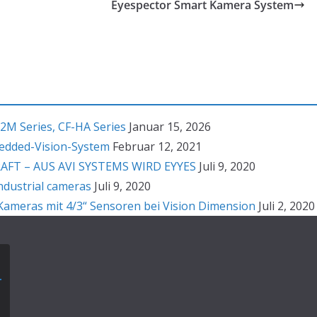
Eyespector Smart Kamera System
2M Series, CF-HA Series
Januar 15, 2026
bedded-Vision-System
Februar 12, 2021
T – AUS AVI SYSTEMS WIRD EYYES
Juli 9, 2020
ndustrial cameras
Juli 9, 2020
ameras mit 4/3“ Sensoren bei Vision Dimension
Juli 2, 2020