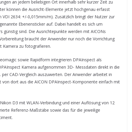
ungen an jedem beliebigen Ort innerhalb sehr kurzer Zeit zu
er können die Ausricht-Elemente jetzt hochgenau erfasst
DI 2634: +/-0,015mm/m). Zusätzlich bringt der Nutzer zur
genannte Ebenensticker auf. Dabei handelt es sich um
s günstig sind. Die Ausrichtepunkte werden mit AICONs
 Vorbereitung braucht der Anwender nur noch die Vorrichtung
t Kamera zu fotografieren.
eomagic sowie Rapidform integrieren DPAInspect als
r DPAInspect Kamera aufgenommen 3D- Messdaten direkt in die
 per CAD-Vergleich auszuwerten. Der Anwender arbeitet in
t von dort aus die AICON DPAInspect-Komponente einfach mit
a Nikon D3 mit WLAN-Verbindung und einer Auflösung von 12
brierte Referenz-Maßstäbe sowie das für die jeweilige
timent.