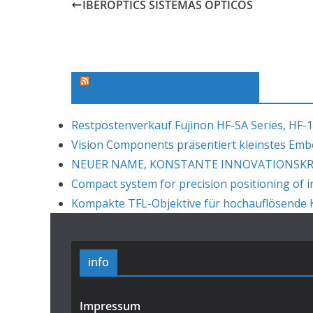
IBEROPTICS SISTEMAS OPTICOS
Machine Vision News Feed
Restpostenverkauf Fujinon HF-SA Series, HF-1
Vision Components präsentiert kleinstes Em
NEUER NAME, KONSTANTE INNOVATIONSKRAF
Compact system for precision positioning of i
Kompakte TFL-Objektive für hochauflösende K
info
Impressum