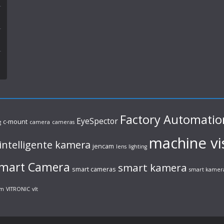
Factory Automatio
EyeSpector
c-mount
g
camera
cameras
machine vi
intelligente kamera
jencam
lens
lighting
mart Camera
smart kamera
smart cameras
smart kamer
em
VITRONIC
vlt