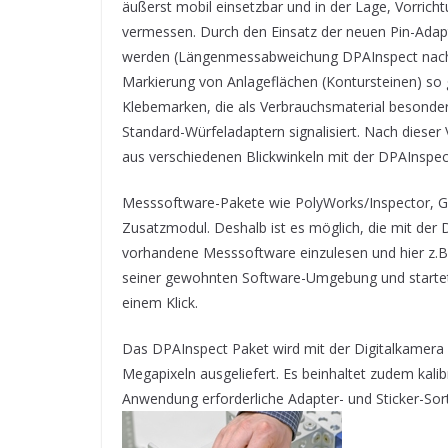
äußerst mobil einsetzbar und in der Lage, Vorricht
vermessen. Durch den Einsatz der neuen Pin-Adapt
werden (Längenmessabweichung DPAInspect nach V
Markierung von Anlageflächen (Kontursteinen) so 
Klebemarken, die als Verbrauchsmaterial besonder
Standard-Würfeladaptern signalisiert. Nach dieser
aus verschiedenen Blickwinkeln mit der DPAInspec
Messsoftware-Pakete wie PolyWorks/Inspector, G
Zusatzmodul. Deshalb ist es möglich, die mit de
vorhandene Messsoftware einzulesen und hier z.B.
seiner gewohnten Software-Umgebung und starte
einem Klick.
Das DPAInspect Paket wird mit der Digitalkamer
Megapixeln ausgeliefert. Es beinhaltet zudem kali
Anwendung erforderliche Adapter- und Sticker-Sor