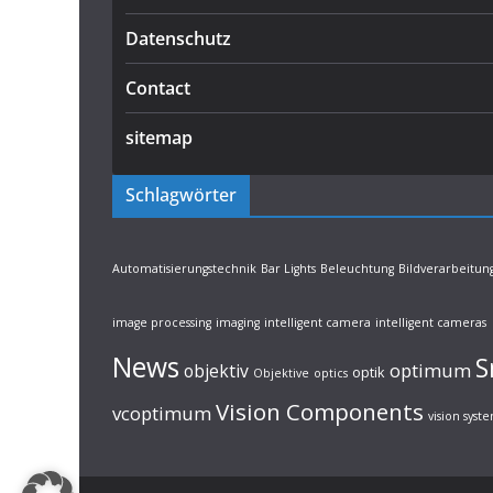
Datenschutz
Contact
sitemap
Schlagwörter
Automatisierungstechnik
Bar Lights
Beleuchtung
Bildverarbeitun
image processing
imaging
intelligent camera
intelligent cameras
News
S
optimum
objektiv
optik
Objektive
optics
Vision Components
vcoptimum
vision syst