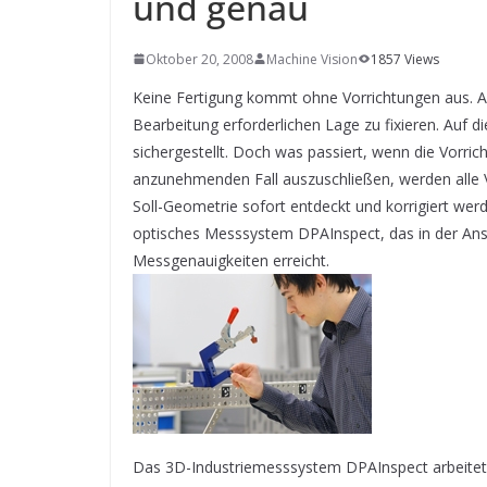
und genau
SYSTEMS WIRD EYYES
Compact system for precision
positioning of industrial cameras
Oktober 20, 2008
Machine Vision
1857 Views
Keine Fertigung kommt ohne Vorrichtungen aus. All
Bearbeitung erforderlichen Lage zu fixieren. Auf d
sichergestellt. Doch was passiert, wenn die Vorric
anzunehmenden Fall auszuschließen, werden alle 
Soll-Geometrie sofort entdeckt und korrigiert 
optisches Messsystem DPAInspect, das in der Ansc
Messgenauigkeiten erreicht.
Das 3D-Industriemesssystem DPAInspect arbeitet 