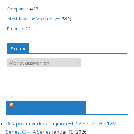
Companies
(413)
latest Machine Vision News
(590)
Products
(1)
Archiv
A
r
c
h
i
v
Machine Vision News Feed
Restpostenverkauf Fujinon HF-SA Series, HF-12M
Series, CF-HA Series
Januar 15, 2026