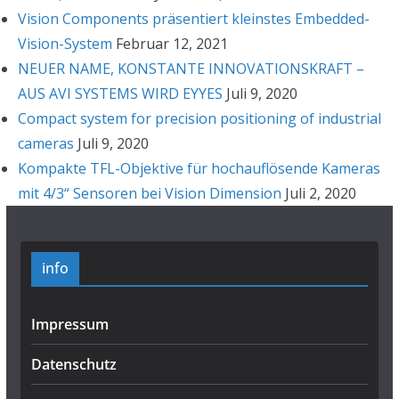
Vision Components präsentiert kleinstes Embedded-
Vision-System
Februar 12, 2021
NEUER NAME, KONSTANTE INNOVATIONSKRAFT –
AUS AVI SYSTEMS WIRD EYYES
Juli 9, 2020
Compact system for precision positioning of industrial
cameras
Juli 9, 2020
Kompakte TFL-Objektive für hochauflösende Kameras
mit 4/3“ Sensoren bei Vision Dimension
Juli 2, 2020
info
Impressum
Datenschutz