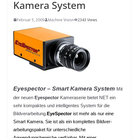
INNOVATIONSKRAFT – AUS AVI
Kamera System
SYSTEMS WIRD EYYES
Compact system for precision
positioning of industrial cameras
Februar 5, 2009
Machine Vision
2343 Views
Eyespector – Smart Kamera System
Mit
der neuen
Eyespector
Kameraserie bietet NET ein
sehr kompaktes und intelligentes System für die
Bildverarbeitung.
EyeSpector
ist mehr als nur eine
Smart Kamera. Sie ist als ein komplettes Bildver-
arbeitungspaket für unterschiedliche
Anwendungsbereiche verfügbar.
Mit einer