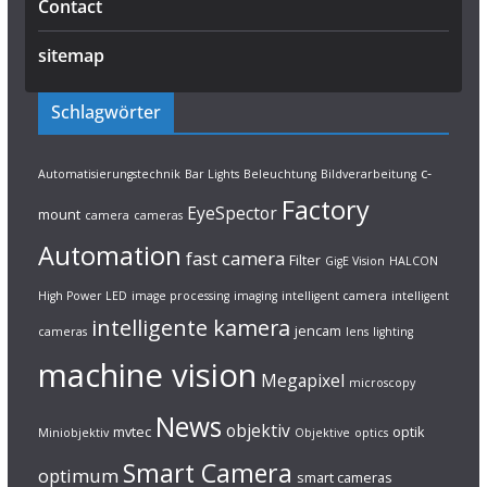
Contact
sitemap
Schlagwörter
c-
Automatisierungstechnik
Bar Lights
Beleuchtung
Bildverarbeitung
Factory
EyeSpector
mount
camera
cameras
Automation
fast camera
Filter
GigE Vision
HALCON
High Power LED
image processing
imaging
intelligent camera
intelligent
intelligente kamera
jencam
cameras
lens
lighting
machine vision
Megapixel
microscopy
News
objektiv
mvtec
optik
Miniobjektiv
Objektive
optics
Smart Camera
optimum
smart cameras