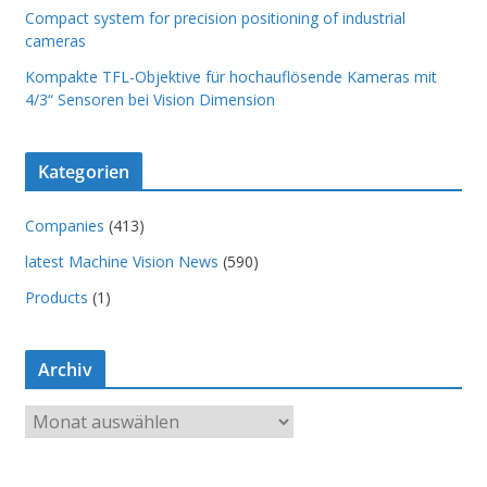
Compact system for precision positioning of industrial
cameras
Kompakte TFL-Objektive für hochauflösende Kameras mit
4/3“ Sensoren bei Vision Dimension
Kategorien
Companies
(413)
latest Machine Vision News
(590)
Products
(1)
Archiv
A
r
c