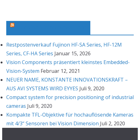
h
i
v
Machine Vision News Feed
Restpostenverkauf Fujinon HF-SA Series, HF-12M
Series, CF-HA Series
Januar 15, 2026
Vision Components präsentiert kleinstes Embedded-
Vision-System
Februar 12, 2021
NEUER NAME, KONSTANTE INNOVATIONSKRAFT –
AUS AVI SYSTEMS WIRD EYYES
Juli 9, 2020
Compact system for precision positioning of industrial
cameras
Juli 9, 2020
Kompakte TFL-Objektive für hochauflösende Kameras
mit 4/3“ Sensoren bei Vision Dimension
Juli 2, 2020