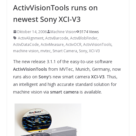
INNOVATIONSKRAFT – AUS AVI
ActivVisionTools runs on
SYSTEMS WIRD EYYES
Compact system for precision
newest Sony XCI-V3
positioning of industrial cameras
Oktober 14, 2006
Machine Vision
3174 Views
ActivAlignment
,
ActivBarcode
,
ActivBlobFinder
,
ActivDataCode
,
ActivMeasure
,
ActivOCR
,
ActivVisionTools
,
machine vision
,
mvtec
,
Smart Camera
,
Sony
,
XCI-V3
The new release 3.1.1 of the easy-to-use software
ActivVisionTools
from MVTec, Munich, Germany, now
runs also on
Sony
’s new smart camera
XCI-V3
. Thus,
an intelligent and high accurate standard solution for
machine vision via
smart camera
is available.