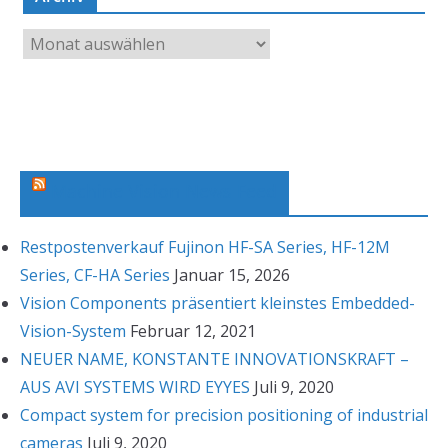
A
r
c
h
i
v
Machine Vision News Feed
Restpostenverkauf Fujinon HF-SA Series, HF-12M
Series, CF-HA Series
Januar 15, 2026
Vision Components präsentiert kleinstes Embedded-
Vision-System
Februar 12, 2021
NEUER NAME, KONSTANTE INNOVATIONSKRAFT –
AUS AVI SYSTEMS WIRD EYYES
Juli 9, 2020
Compact system for precision positioning of industrial
cameras
Juli 9, 2020