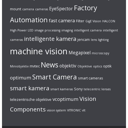
Factory
EyeSpector
mount
camera
cameras
Automation
fast camera
Filter
GigE Vision
HALCON
High Power LED
image processing
imaging
intelligent camera
intelligent
intelligente kamera
jencam
cameras
lens
lighting
machine vision
Megapixel
microscopy
News
objektiv
mvtec
optik
Miniobjektiv
Objektive
optics
Smart Camera
optimum
smart cameras
smart kamera
Sony
smart kameras
telecentric lenses
Vision
vcoptimum
telezentrische objektive
Components
vision system
VITRONIC
vlt