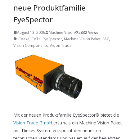
INNOVATIONSKRAFT – AUS AVI
neue Produktfamilie
SYSTEMS WIRD EYYES
Compact system for precision
EyeSpector
positioning of industrial cameras
August 13, 2006
Machine Vision
2832 Views
Coake
,
CoTe
,
EyeSpector
,
Machine Vision Paket
,
SAC
,
Vision Components
,
Vision Trade
Mit der neuen Produktfamilie EyeSpector® bietet die
Vision Trade GmbH
erstmals ein Machine Vision Paket
an. Dieses System entspricht den neuesten
technischen Standards und basiert auf der bewährten