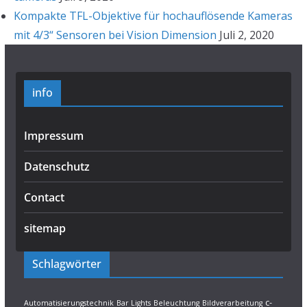
Kompakte TFL-Objektive für hochauflösende Kameras
mit 4/3“ Sensoren bei Vision Dimension
Juli 2, 2020
info
Impressum
Datenschutz
Contact
sitemap
Schlagwörter
c-
Automatisierungstechnik
Bar Lights
Beleuchtung
Bildverarbeitung