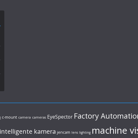
Factory Automatio
EyeSpector
c-mount
g
camera
cameras
machine vi
intelligente kamera
jencam
lens
lighting