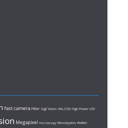
n
fast camera
Filter
GigE Vision
HALCON
High Power LED
sion
Megapixel
mvtec
microscopy
Miniobjektiv