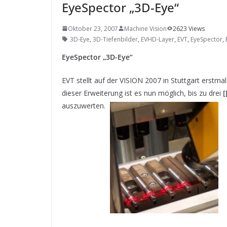
SYSTEMS WIRD EYYES
EyeSpector „3D-Eye“
Compact system for precision
positioning of industrial cameras
Oktober 23, 2007
Machine Vision
2623 Views
3D-Eye
,
3D-Tiefenbilder
,
EVHD-Layer
,
EVT
,
EyeSpector
,
EyeSpector „3D-Eye“
EVT stellt auf der VISION 2007 in Stuttgart erstma
dieser Erweiterung ist es nun möglich, bis zu drei
[
auszuwerten.