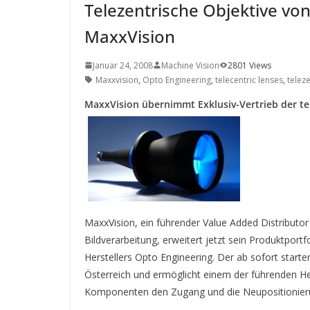
SYSTEMS WIRD EYYES
Telezentrische Objektive von
Compact system for precision
positioning of industrial cameras
MaxxVision
Januar 24, 2008
Machine Vision
2801 Views
Maxxvision
,
Opto Engineering
,
telecentric lenses
,
telez
MaxxVision übernimmt Exklusiv-Vertrieb der te
MaxxVision, ein führender Value Added Distributo
Bildverarbeitung, erweitert jetzt sein Produktportf
Herstellers Opto Engineering. Der ab sofort starte
Österreich und ermöglicht einem der führenden Her
Komponenten den Zugang und die Neupositionieru