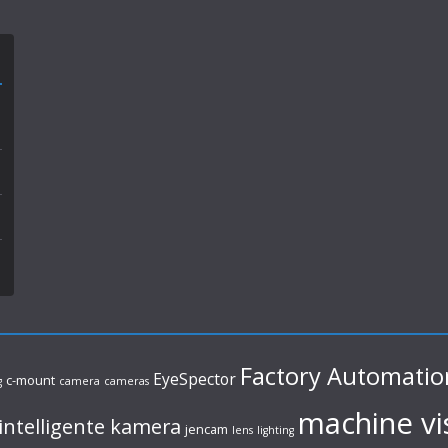
Factory Automatio
EyeSpector
c-mount
g
camera
cameras
machine vi
intelligente kamera
jencam
lens
lighting