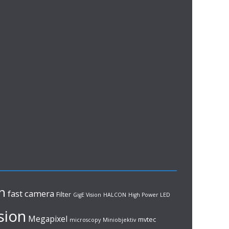
n
fast camera
Filter
GigE Vision
HALCON
High Power LED
sion
Megapixel
mvtec
microscopy
Miniobjektiv