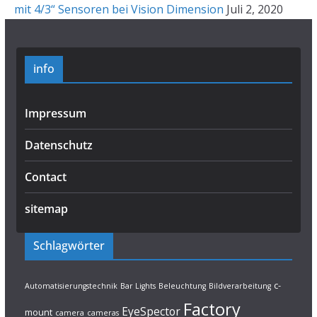
mit 4/3“ Sensoren bei Vision Dimension
Juli 2, 2020
info
Impressum
Datenschutz
Contact
sitemap
Schlagwörter
c-
Automatisierungstechnik
Bar Lights
Beleuchtung
Bildverarbeitung
Factory
EyeSpector
mount
camera
cameras