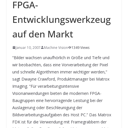
INNOVATIONSKRAFT – AUS AVI
FPGA-
SYSTEMS WIRD EYYES
Compact system for precision
Entwicklungswerkzeug
positioning of industrial cameras
auf den Markt
Januar 10, 2007
Machine Vision
1349 Views
“Bilder wachsen unaufhörlich in Größe und Tiefe und
wir beobachten, dass eine Vorverarbeitung der Pixel
und schnelle Algorithmen immer wichtiger werden,”
sagt Dwayne Crawford, Produktmanager bei Matrox
Imaging. “Für verarbeitungsintensive
Visionanwendungen bieten die modernen FPGA-
Baugruppen eine hervorragende Leistung bei der
Auslagerung oder Beschleunigung der
Bildverarbeitungsaufgaben des Host PC.” Das Matrox
FDK ist für die Verwendung mit Framegrabbern der