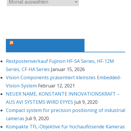
A
r
c
h
i
v
Machine Vision News Feed
Restpostenverkauf Fujinon HF-SA Series, HF-12M
Series, CF-HA Series
Januar 15, 2026
Vision Components präsentiert kleinstes Embedded-
Vision-System
Februar 12, 2021
NEUER NAME, KONSTANTE INNOVATIONSKRAFT –
AUS AVI SYSTEMS WIRD EYYES
Juli 9, 2020
Compact system for precision positioning of industrial
cameras
Juli 9, 2020
Kompakte TFL-Objektive für hochauflösende Kameras