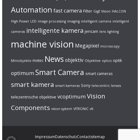
Automation
fast camera
Filter
GigE Vision
HALCON
High Power LED
image processing
imaging
intelligent camera
intelligent
intelligente kamera
jencam
cameras
lens
lighting
machine vision
Megapixel
microscopy
News
objektiv
mvtec
optik
Miniobjektiv
Objektive
optics
Smart Camera
optimum
smart cameras
smart kamera
Sony
smart kameras
telecentric lenses
Vision
vcoptimum
telezentrische objektive
Components
vision system
VITRONIC
vlt
Impressum
Datenschutz
Contact
sitemap