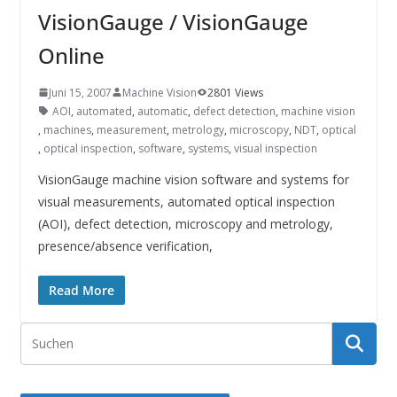
INNOVATIONSKRAFT – AUS AVI
VisionGauge / VisionGauge
SYSTEMS WIRD EYYES
Compact system for precision
Online
positioning of industrial cameras
Juni 15, 2007
Machine Vision
2801 Views
AOI
,
automated
,
automatic
,
defect detection
,
machine vision
,
machines
,
measurement
,
metrology
,
microscopy
,
NDT
,
optical
,
optical inspection
,
software
,
systems
,
visual inspection
VisionGauge machine vision software and systems for
visual measurements, automated optical inspection
(AOI), defect detection, microscopy and metrology,
presence/absence verification,
Read More