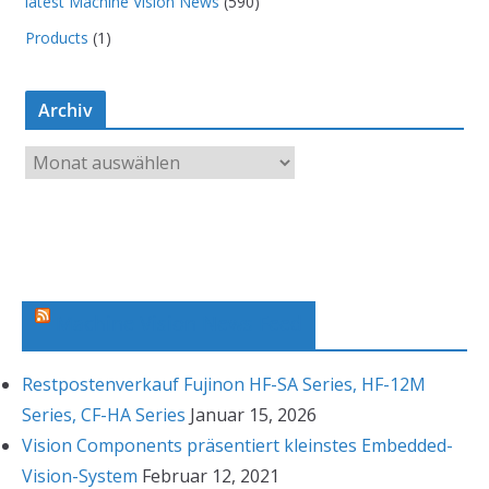
latest Machine Vision News
(590)
Products
(1)
Archiv
A
r
c
h
i
v
Machine Vision News Feed
Restpostenverkauf Fujinon HF-SA Series, HF-12M
Series, CF-HA Series
Januar 15, 2026
Vision Components präsentiert kleinstes Embedded-
Vision-System
Februar 12, 2021