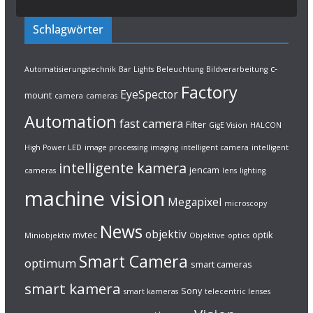
Schlagwörter
c-
Automatisierungstechnik
Bar Lights
Beleuchtung
Bildverarbeitung
Factory
EyeSpector
mount
camera
cameras
Automation
fast camera
Filter
GigE Vision
HALCON
High Power LED
image processing
imaging
intelligent camera
intelligent
intelligente kamera
jencam
cameras
lens
lighting
machine vision
Megapixel
microscopy
News
objektiv
mvtec
optik
Miniobjektiv
Objektive
optics
Smart Camera
optimum
smart cameras
smart kamera
Sony
smart kameras
telecentric lenses