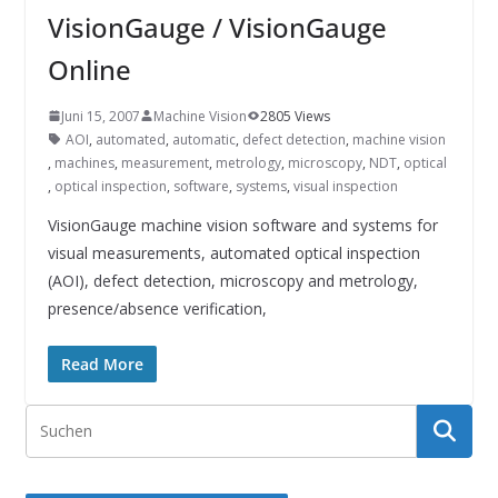
INNOVATIONSKRAFT – AUS AVI
VisionGauge / VisionGauge
SYSTEMS WIRD EYYES
Compact system for precision
Online
positioning of industrial cameras
Juni 15, 2007
Machine Vision
2805 Views
AOI
,
automated
,
automatic
,
defect detection
,
machine vision
,
machines
,
measurement
,
metrology
,
microscopy
,
NDT
,
optical
,
optical inspection
,
software
,
systems
,
visual inspection
VisionGauge machine vision software and systems for
visual measurements, automated optical inspection
(AOI), defect detection, microscopy and metrology,
presence/absence verification,
Read More