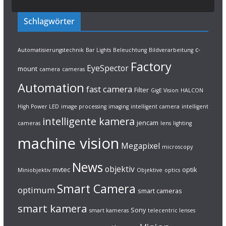
Schlagwörter
c-
Automatisierungstechnik
Bar Lights
Beleuchtung
Bildverarbeitung
Factory
EyeSpector
mount
camera
cameras
Automation
fast camera
Filter
GigE Vision
HALCON
High Power LED
image processing
imaging
intelligent camera
intelligent
intelligente kamera
jencam
cameras
lens
lighting
machine vision
Megapixel
microscopy
News
objektiv
mvtec
optik
Miniobjektiv
Objektive
optics
Smart Camera
optimum
smart cameras
smart kamera
Sony
smart kameras
telecentric lenses