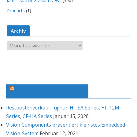
latest Machine Vision News
(590)
Products
(1)
Archiv
A
r
c
h
i
v
Machine Vision News Feed
Restpostenverkauf Fujinon HF-SA Series, HF-12M
Series, CF-HA Series
Januar 15, 2026
Vision Components präsentiert kleinstes Embedded-
Vision-System
Februar 12, 2021